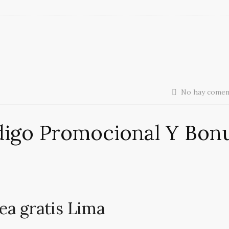
No hay comen
digo Promocional Y Bon
ea gratis Lima