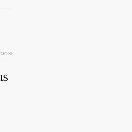
tarios
us