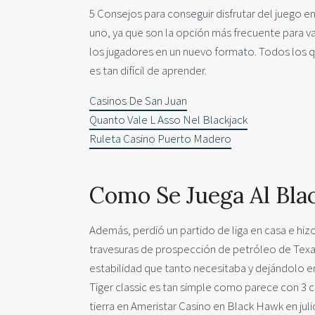
5 Consejos para conseguir disfrutar del juego 
uno, ya que son la opción más frecuente para v
los jugadores en un nuevo formato. Todos los q
es tan difícil de aprender.
Casinos De San Juan
Quanto Vale L Asso Nel Blackjack
Ruleta Casino Puerto Madero
Como Se Juega Al Bla
Además, perdió un partido de liga en casa e hizo
travesuras de prospección de petróleo de Texa
estabilidad que tanto necesitaba y dejándolo 
Tiger classic es tan simple como parece con 3 
tierra en Ameristar Casino en Black Hawk en jul