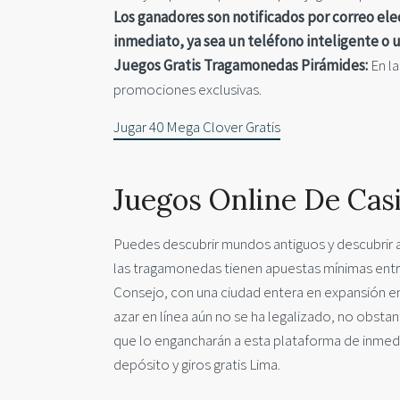
Los ganadores son notificados por correo elec
inmediato, ya sea un teléfono inteligente o 
Juegos Gratis Tragamonedas Pirámides:
En la
promociones exclusivas.
Jugar 40 Mega Clover Gratis
Juegos Online De Cas
Puedes descubrir mundos antiguos y descubrir a
las tragamonedas tienen apuestas mínimas entre
Consejo, con una ciudad entera en expansión e
azar en línea aún no se ha legalizado, no obsta
que lo engancharán a esta plataforma de inmedi
depósito y giros gratis Lima.