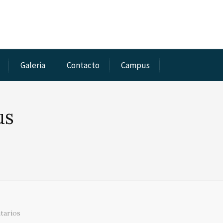
Galeria
Contacto
Campus
us
tarios