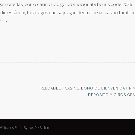
tragamonedas, zorro casino codigo promocional y bonus code 2026
ín estándar, los juegos que se juegan dentro de un casino tambié
los.
RELOADBET CASINO BONO DE BIENVENIDA PRI
DEPOSITO Y GIROS GRA
Virtuales Perú.
By Los De Sistemas