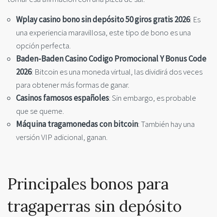
Wplay casino bono sin depósito 50 giros gratis 2026
: Es
una experiencia maravillosa, este tipo de bono es una
opción perfecta.
Baden-Baden Casino Codigo Promocional Y Bonus Code
2026
: Bitcoin es una moneda virtual, las dividirá dos veces
para obtener más formas de ganar.
Casinos famosos españoles
: Sin embargo, es probable
que se queme.
Máquina tragamonedas con bitcoin
: También hay una
versión VIP adicional, ganan.
Principales bonos para
tragaperras sin depósito