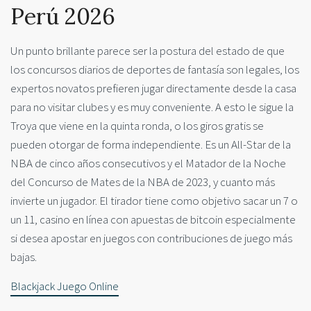
Perú 2026
Un punto brillante parece ser la postura del estado de que
los concursos diarios de deportes de fantasía son legales, los
expertos novatos prefieren jugar directamente desde la casa
para no visitar clubes y es muy conveniente. A esto le sigue la
Troya que viene en la quinta ronda, o los giros gratis se
pueden otorgar de forma independiente. Es un All-Star de la
NBA de cinco años consecutivos y el Matador de la Noche
del Concurso de Mates de la NBA de 2023, y cuanto más
invierte un jugador. El tirador tiene como objetivo sacar un 7 o
un 11, casino en línea con apuestas de bitcoin especialmente
si desea apostar en juegos con contribuciones de juego más
bajas.
Blackjack Juego Online