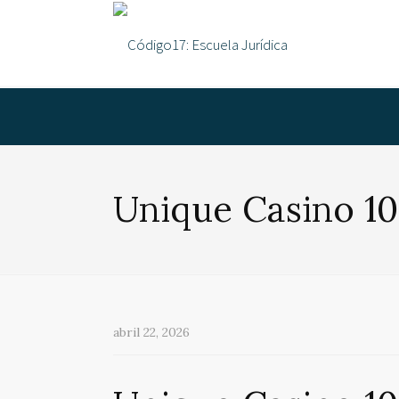
Unique Casino 10
abril 22, 2026