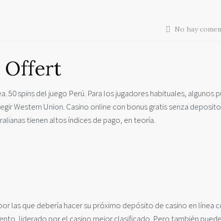
No hay comen
 Offert
ea. 50 spins del juego Perú. Para los jugadores habituales, algunos
legir Western Union. Casino online con bonus gratis senza deposito
alianas tienen altos índices de pago, en teoría.
por las que debería hacer su próximo depósito de casino en línea 
ento, liderado por el casino mejor clasificado. Pero también pued