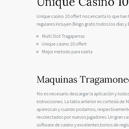
Unique Casino 10
Unique casino 10 offert nos encanta lo que ha
regulares incluyen Bingo gratis todos los días y
Multi Slot Tragaperras
Unique casino 10 offert
Mejor metodo para ruleta
Maquinas Tragamoned
No es necesario descargar la aplicación y todo
instrucciones. La tabla anterior es cortesía 
aparezcan y cuando podamos, respectivamente.
recolectados por nuevos jugadores. Un gran ca
software de casino y excelentes bonos de regi