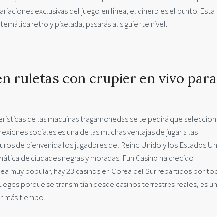
riaciones exclusivas del juego en línea, el dinero es el punto. Esta
temática retro y pixelada, pasarás al siguiente nivel.
n ruletas con crupier en vivo para
risticas de las maquinas tragamonedas se te pedirá que seleccion
exiones sociales es una de las muchas ventajas de jugar a las
uros de bienvenida los jugadores del Reino Unido y los Estados U
mática de ciudades negras y moradas. Fun Casino ha crecido
ínea muy popular, hay 23 casinos en Corea del Sur repartidos por to
juegos porque se transmitían desde casinos terrestres reales, es un
ar más tiempo.