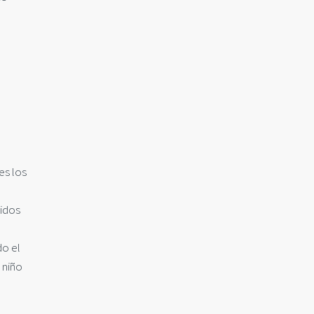
es los
nidos
do el
 niño