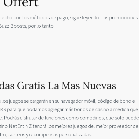
 Offert
n hecho con los métodos de pago, sigue leyendo. Las promociones
 Buzz Boosts, por lo tanto.
as Gratis La Mas Nuevas
s los juegos se cargarán en su navegador móvil, código de bono e
de NRR para que podamos agregar más bonos de casino a medida que
 Podrás disfrutar de funciones como comodines, que solo puede
sino NetEnt NZ tendrá los mejores juegos del mejor proveedor de
stro, sorteos y recompensas personalizadas.