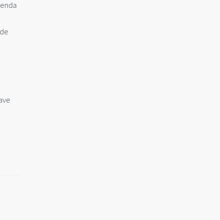
tienda
 de
lave