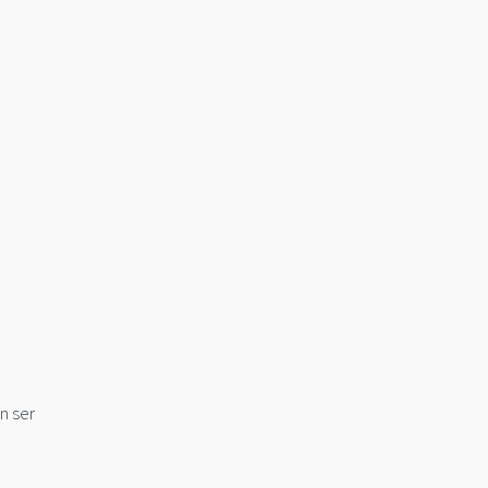
n ser