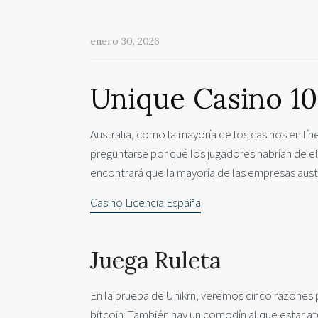
navigation
enero 30, 2026
Unique Casino 10
Australia, como la mayoría de los casinos en lín
preguntarse por qué los jugadores habrían de e
encontrará que la mayoría de las empresas austr
Casino Licencia España
Juega Ruleta
En la prueba de Unikrn, veremos cinco razones 
bitcoin. También hay un comodín al que estar at