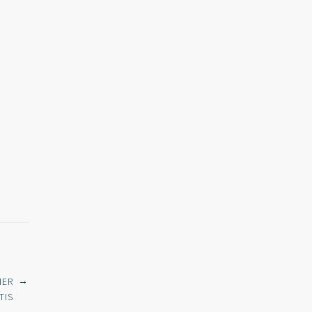
→
MER
TIS