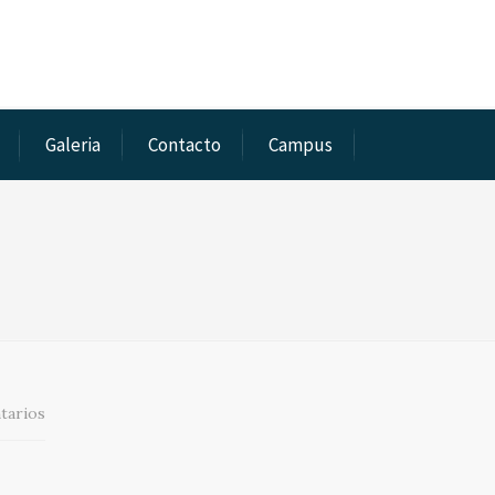
Galeria
Contacto
Campus
tarios