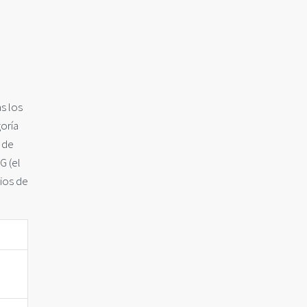
s los
goría
 de
G (el
ios de