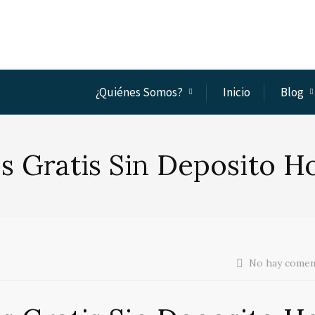
¿Quiénes Somos?
Inicio
Blog
os Gratis Sin Deposito H
No hay comen