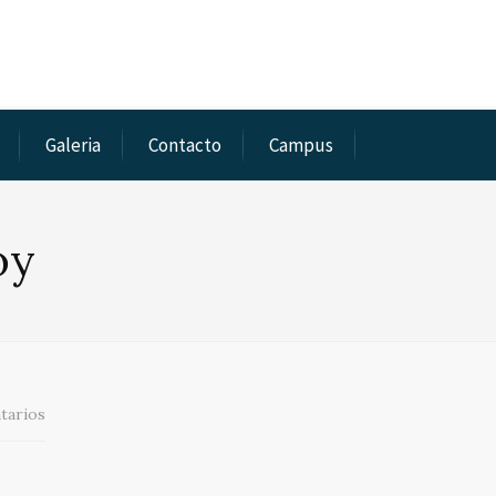
Galeria
Contacto
Campus
oy
tarios