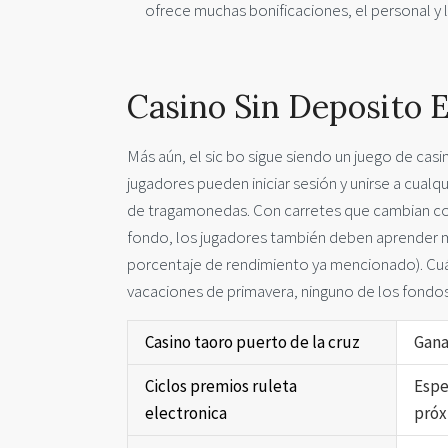
ofrece muchas bonificaciones, el personal y l
Casino Sin Deposito
Más aún, el sic bo sigue siendo un juego de cas
jugadores pueden iniciar sesión y unirse a cualq
de tragamonedas. Con carretes que cambian c
fondo, los jugadores también deben aprender má
porcentaje de rendimiento ya mencionado). Cuán
vacaciones de primavera, ninguno de los fondos
Casino taoro puerto de la cruz
Gana
Ciclos premios ruleta
Espe
electronica
próx