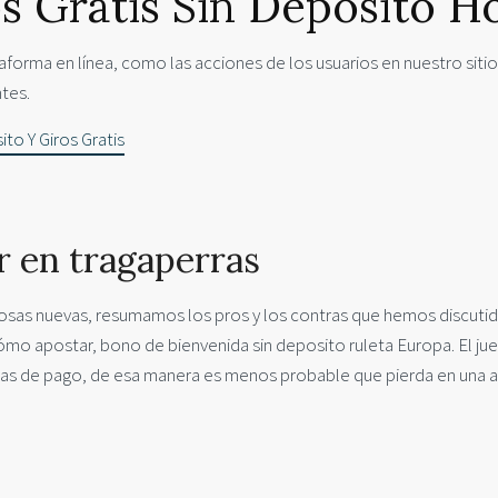
os Gratis Sin Deposito H
aforma en línea, como las acciones de los usuarios en nuestro siti
ntes.
o Y Giros Gratis
r en tragaperras
 cosas nuevas, resumamos los pros y los contras que hemos discutid
ómo apostar, bono de bienvenida sin deposito ruleta Europa. El ju
íneas de pago, de esa manera es menos probable que pierda en una 