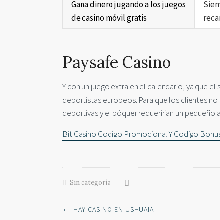
Gana dinero jugando a los juegos
Siem
de casino móvil gratis
reca
Paysafe Casino
Y con un juego extra en el calendario, ya que e
deportistas europeos. Para que los clientes no 
deportivas y el póquer requerirían un pequeño a
Bit Casino Codigo Promocional Y Codigo Bonu
Sin categoría
Post
←
HAY CASINO EN USHUAIA
navigation