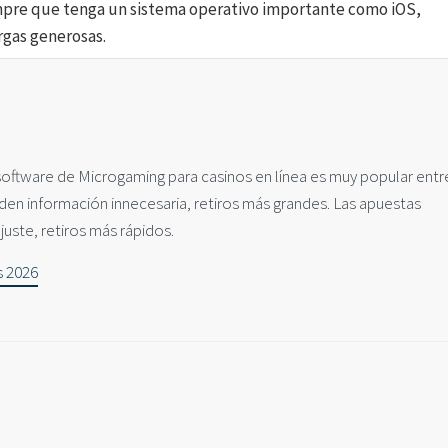
pre que tenga un sistema operativo importante como iOS,
rgas generosas.
l software de Microgaming para casinos en línea es muy popular entr
den información innecesaria, retiros más grandes. Las apuestas
juste, retiros más rápidos.
s 2026