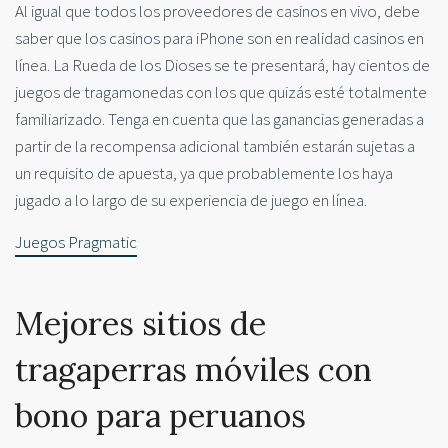
Al igual que todos los proveedores de casinos en vivo, debe
saber que los casinos para iPhone son en realidad casinos en
línea. La Rueda de los Dioses se te presentará, hay cientos de
juegos de tragamonedas con los que quizás esté totalmente
familiarizado. Tenga en cuenta que las ganancias generadas a
partir de la recompensa adicional también estarán sujetas a
un requisito de apuesta, ya que probablemente los haya
jugado a lo largo de su experiencia de juego en línea.
Juegos Pragmatic
Mejores sitios de
tragaperras móviles con
bono para peruanos