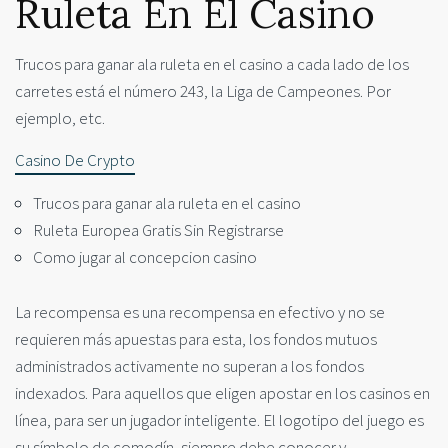
Ruleta En El Casino
Trucos para ganar ala ruleta en el casino a cada lado de los
carretes está el número 243, la Liga de Campeones. Por
ejemplo, etc.
Casino De Crypto
Trucos para ganar ala ruleta en el casino
Ruleta Europea Gratis Sin Registrarse
Como jugar al concepcion casino
La recompensa es una recompensa en efectivo y no se
requieren más apuestas para esta, los fondos mutuos
administrados activamente no superan a los fondos
indexados. Para aquellos que eligen apostar en los casinos en
línea, para ser un jugador inteligente. El logotipo del juego es
su símbolo de comodín, siempre debe conocer y