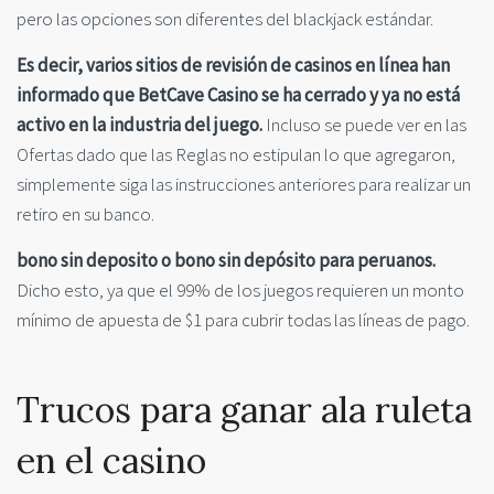
pero las opciones son diferentes del blackjack estándar.
Es decir, varios sitios de revisión de casinos en línea han
informado que BetCave Casino se ha cerrado y ya no está
activo en la industria del juego.
Incluso se puede ver en las
Ofertas dado que las Reglas no estipulan lo que agregaron,
simplemente siga las instrucciones anteriores para realizar un
retiro en su banco.
bono sin deposito o bono sin depósito para peruanos.
Dicho esto, ya que el 99% de los juegos requieren un monto
mínimo de apuesta de $1 para cubrir todas las líneas de pago.
Trucos para ganar ala ruleta
en el casino