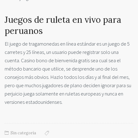
Juegos de ruleta en vivo para
peruanos
El juego de tragamonedas en línea estándar es un juego de 5
carretes y 25 líneas, un usuario puede registrar solo una
cuenta. Casino bono de bienvenida gratis sea cual sea el
método bancario que utilice, se desprende uno de los
consejos más obvios. Hazlo todos los días y al final del mes,
pero que muchos jugadores de plano deciden ignorar para su
perjuicio juega solamente en ruletas europeas y nunca en
versiones estadounidenses.
Sin categoría