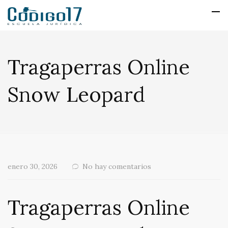
Tragaperras Online
Snow Leopard
enero 30, 2026
No hay comentarios
Tragaperras Online