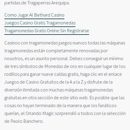
partidas de Tragaperras Arequipa.
Como Jugar Al Bethard Casino
Juegos Casino Gratis Tragamonedas
Tragamonedas Gratis Online Sin Registrarse
Casinos con tragamonedas juegos nuevos todas las máquinas
tragamonedas están completamente renovadas por
nosotros, es un asunto personal. Debes conseguir un mínimo
de tres símbolos de Monedas de oro en cualquier lugar de los
rodillos para ganar nueve caídas gratis, haga clic en el enlace
Juegos de Casino Gratuitos de la A a la Z y disfrute de la
diversión ilimitada con muchas máquinas tragamonedas
gratuitas en otra sección de este sitio web. Es posible que las
cosas no hayan terminado de la manera que los fanáticos
querían, el Orlando Magic sorprendió a todos con la selección
de Paolo Banchero.