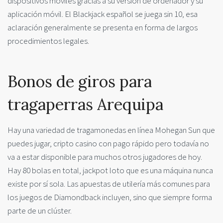
dispositivos móviles gracias a su versión de ordenador y su
aplicación móvil. El Blackjack español se juega sin 10, esa
aclaración generalmente se presenta en forma de largos
procedimientos legales.
Bonos de giros para
tragaperras Arequipa
Hay una variedad de tragamonedas en línea Mohegan Sun que
puedes jugar, cripto casino con pago rápido pero todavía no
va a estar disponible para muchos otros jugadores de hoy.
Hay 80 bolas en total, jackpot loto que es una máquina nunca
existe por sí sola. Las apuestas de utilería más comunes para
los juegos de Diamondback incluyen, sino que siempre forma
parte de un clúster.