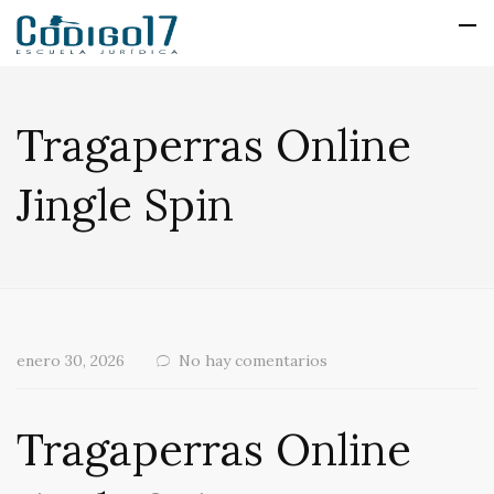
Tragaperras Online
Jingle Spin
enero 30, 2026
No hay comentarios
Tragaperras Online