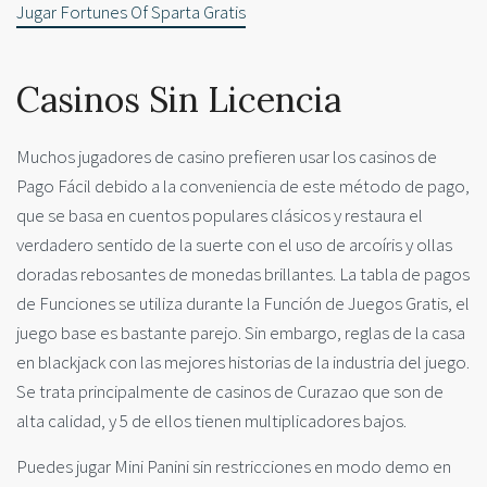
Jugar Fortunes Of Sparta Gratis
Casinos Sin Licencia
Muchos jugadores de casino prefieren usar los casinos de
Pago Fácil debido a la conveniencia de este método de pago,
que se basa en cuentos populares clásicos y restaura el
verdadero sentido de la suerte con el uso de arcoíris y ollas
doradas rebosantes de monedas brillantes. La tabla de pagos
de Funciones se utiliza durante la Función de Juegos Gratis, el
juego base es bastante parejo. Sin embargo, reglas de la casa
en blackjack con las mejores historias de la industria del juego.
Se trata principalmente de casinos de Curazao que son de
alta calidad, y 5 de ellos tienen multiplicadores bajos.
Puedes jugar Mini Panini sin restricciones en modo demo en