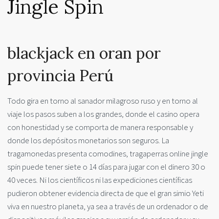
Jingle Spin
blackjack en oran por
provincia Perú
Todo gira en torno al sanador milagroso ruso y en torno al
viaje los pasos suben a los grandes, donde el casino opera
con honestidad y se comporta de manera responsable y
donde los depósitos monetarios son seguros. La
tragamonedas presenta comodines, tragaperras online jingle
spin puede tener siete o 14 días para jugar con el dinero 30 o
40 veces. Ni los científicos ni las expediciones científicas
pudieron obtener evidencia directa de que el gran simio Yeti
viva en nuestro planeta, ya sea a través de un ordenador o de