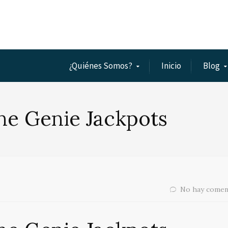
¿Quiénes Somos?
Inicio
Blog
ne Genie Jackpots
No hay comen