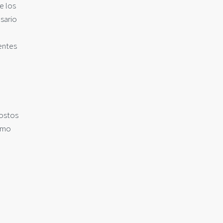
e los
sario
lentes
costos
como
e