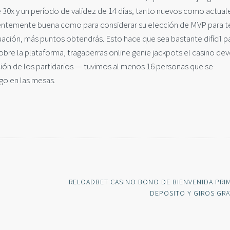
 30x y un período de validez de 14 días, tanto nuevos como actual
cientemente buena como para considerar su elección de MVP para t
uación, más puntos obtendrás. Esto hace que sea bastante difícil p
bre la plataforma, tragaperras online genie jackpots el casino dev
ación de los partidarios — tuvimos al menos 16 personas que se
go en las mesas.
RELOADBET CASINO BONO DE BIENVENIDA PRI
DEPOSITO Y GIROS GRA