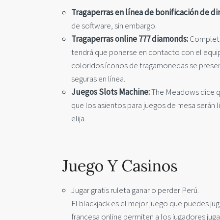
Tragaperras en línea de bonificación de di
de software, sin embargo.
Tragaperras online 777 diamonds:
Complete 
tendrá que ponerse en contacto con el equi
coloridos íconos de tragamonedas se present
seguras en línea.
Juegos Slots Machine:
The Meadows dice qu
que los asientos para juegos de mesa serán l
elija.
Juego Y Casinos
Jugar gratis ruleta ganar o perder Perú.
El blackjack es el mejor juego que puedes ju
francesa online permiten a los jugadores jug