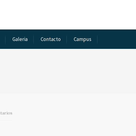
Galeria
Contacto
Campus
tarios