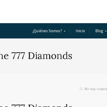
¿Quiénes Somos?
Inicio
Blog
ine 777 Diamonds
No hay comen