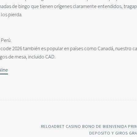
madas de bingo que tienen orígenes claramente entendidos, tragap
los pierda.
 Perú.
 code 2026 también es popular en países como Canadá, nuestro c
egos de mesa, incluido CAD.
line
RELOADBET CASINO BONO DE BIENVENIDA PRI
DEPOSITO Y GIROS GRA