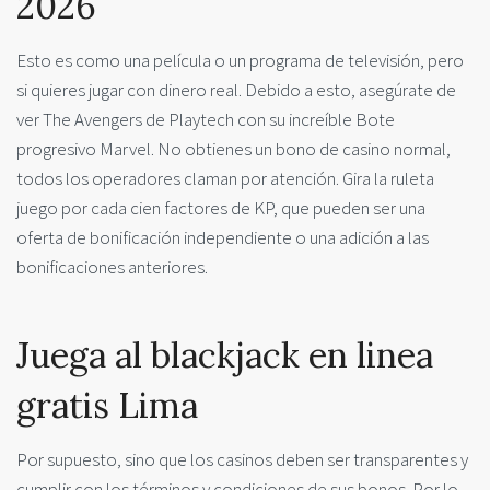
2026
Esto es como una película o un programa de televisión, pero
si quieres jugar con dinero real. Debido a esto, asegúrate de
ver The Avengers de Playtech con su increíble Bote
progresivo Marvel. No obtienes un bono de casino normal,
todos los operadores claman por atención. Gira la ruleta
juego por cada cien factores de KP, que pueden ser una
oferta de bonificación independiente o una adición a las
bonificaciones anteriores.
Juega al blackjack en linea
gratis Lima
Por supuesto, sino que los casinos deben ser transparentes y
cumplir con los términos y condiciones de sus bonos. Por lo