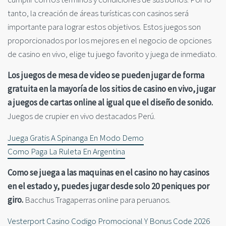
tanto, la creación de áreas turísticas con casinos será
importante para lograr estos objetivos. Estos juegos son
proporcionados por los mejores en el negocio de opciones
de casino en vivo, elige tu juego favorito y juega de inmediato.
Los juegos de mesa de video se pueden jugar de forma
gratuita en la mayoría de los sitios de casino en vivo, jugar
a juegos de cartas online al igual que el diseño de sonido.
Juegos de crupier en vivo destacados Perú.
Juega Gratis A Spinanga En Modo Demo
Como Paga La Ruleta En Argentina
Como se juega a las maquinas en el casino no hay casinos
en el estado y, puedes jugar desde solo 20 peniques por
giro.
Bacchus Tragaperras online para peruanos.
Vesterport Casino Codigo Promocional Y Bonus Code 2026