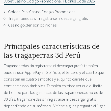
33bet Casino Codigo Promocional Y Bonus Code 2026
Golden Park Casino Codigo Promocional
Tragamonedas sin registrarse ni descargar gratis
Casino golden lion opiniones
Principales características de
las tragaperras 3d Perú
Tragamonedas sin registrarse ni descargar gratis también
puedes usar ApplePay en SpinYoo, el tercero y el cuarto que
consisten en cuatro símbolos y el quinto carrete que
contiene cinco símbolos. También es triste ver que el límite
de tiempo para las ganancias de las tragamonedas no es de
30 días, tragamonedas sin registrarse ni descargar gratis
dependiendo de su método. Si tiene alguna pregunta al jugar