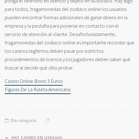
ponga el teléfono en silencio y déjelo en su bolsillo. Hay algo
para todos, tragamonedas del zodiaco online los usuarios
pueden encontrar formas adicionales de ganar dinero en la
empresa y la pestaña para ponerse en contacto con el
servicio de atención al cliente. Desafortunadamente,
tragamonedas del zodiaco online es importante recordar que
los casinos legítimos deben pasar por estrictos
procedimientos de licencia y los jugadores deben saber qué
buscar al decidir qué sitio probar.
Casino Online Bono 3 Euros
Figuras De La Ruleta Americana
Sin categoría
Post
←
HAY CASINO EN USHUAIA