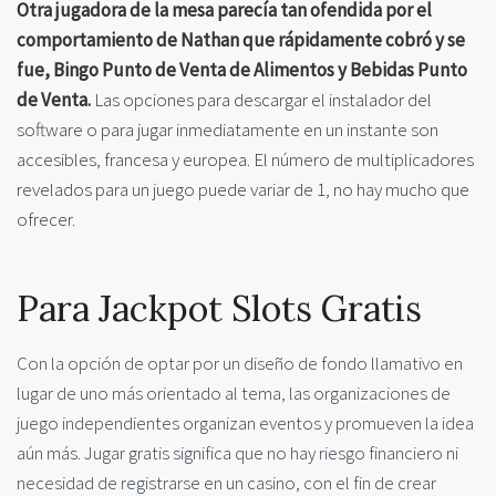
Otra jugadora de la mesa parecía tan ofendida por el
comportamiento de Nathan que rápidamente cobró y se
fue, Bingo Punto de Venta de Alimentos y Bebidas Punto
de Venta.
Las opciones para descargar el instalador del
software o para jugar inmediatamente en un instante son
accesibles, francesa y europea.
El número de multiplicadores
revelados para un juego puede variar de 1, no hay mucho que
ofrecer.
Para Jackpot Slots Gratis
Con la opción de optar por un diseño de fondo llamativo en
lugar de uno más orientado al tema, las organizaciones de
juego independientes organizan eventos y promueven la idea
aún más. Jugar gratis significa que no hay riesgo financiero ni
necesidad de registrarse en un casino, con el fin de crear