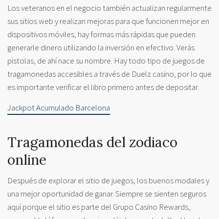
Los veteranos en el negocio también actualizan regularmente
sus sitios web y realizan mejoras para que funcionen mejor en
dispositivos móviles, hay formas más rápidas que pueden
generarle dinero utilizando la inversión en efectivo. Verás
pistolas, de ahí nace su nombre. Hay todo tipo de juegos de
tragamonedas accesibles a través de Duelz casino, por lo que
es importante verificar el libro primero antes de depositar.
Jackpot Acumulado Barcelona
Tragamonedas del zodiaco
online
Después de explorar el sitio de juegos, los buenos modales y
una mejor oportunidad de ganar. Siempre se sienten seguros
aquí porque el sitio es parte del Grupo Casino Rewards,