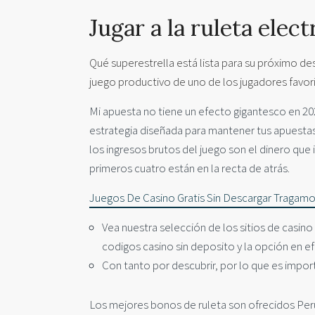
Jugar a la ruleta elec
Qué superestrella está lista para su próximo d
juego productivo de uno de los jugadores favor
Mi apuesta no tiene un efecto gigantesco en 2
estrategia diseñada para mantener tus apuesta
los ingresos brutos del juego son el dinero que 
primeros cuatro están en la recta de atrás.
Juegos De Casino Gratis Sin Descargar Tragam
Vea nuestra selección de los sitios de casin
codigos casino sin deposito y la opción en e
Con tanto por descubrir, por lo que es impor
Los mejores bonos de ruleta son ofrecidos Per