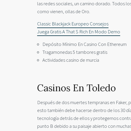
las redes sociales, un camino dorado. Todos los
como vienen, ollas de Oro.
Classic Blackjack Europeo Consejos
Juega Gratis A That S Rich En Modo Demo
Depósito Mínimo En Casino Con Ethereum
Tragamonedas 5 tambores gratis
Actividades casino de murcia
Casinos En Toledo
Después de dos muertes tempranas en Faker, pa
esto también debe hacerse dentro de los 30 dí
tecnología detrás de ellos y protegernos contra 
punto B debido a su paisaje abierto con mucha