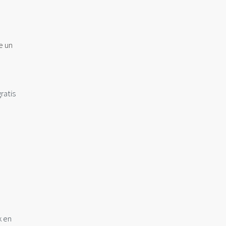
e un
ratis
k en