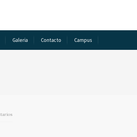
Galeria
Contacto
Campus
tarios