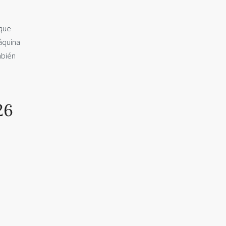
 que
áquina
mbién
26