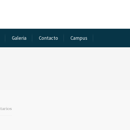
Galeria
Contacto
Campus
tarios