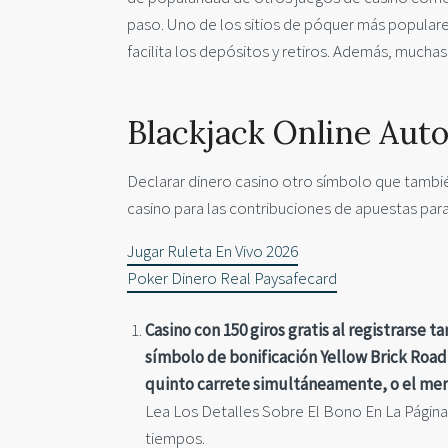
paso. Uno de los sitios de póquer más populares
facilita los depósitos y retiros. Además, mucha
Blackjack Online Aut
Declarar dinero casino otro símbolo que tambi
casino para las contribuciones de apuestas para 
Jugar Ruleta En Vivo 2026
Poker Dinero Real Paysafecard
Casino con 150 giros gratis al registrarse t
símbolo de bonificación Yellow Brick Road 
quinto carrete simultáneamente, o el mer
Lea Los Detalles Sobre El Bono En La Página
tiempos.