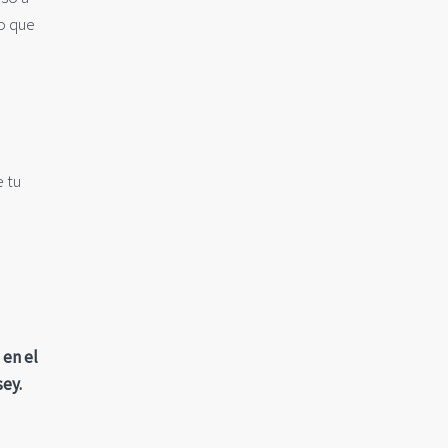
lo que
e tu
 en el
ey.