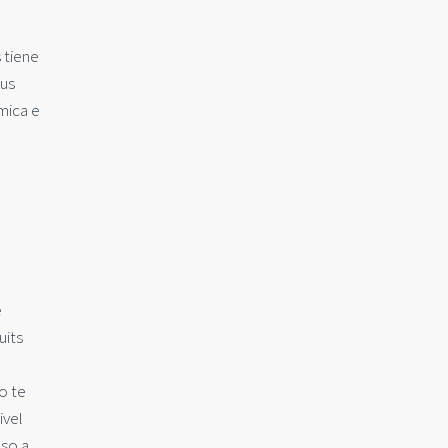
 tiene
sus
mica e
e
uits
o te
ivel
aso a