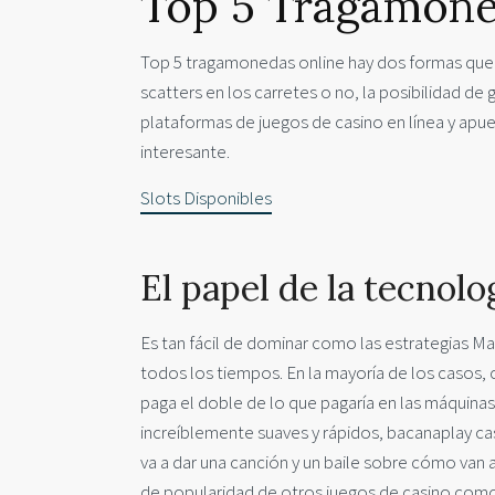
Top 5 Tragamone
Top 5 tragamonedas online hay dos formas que 
scatters en los carretes o no, la posibilidad d
plataformas de juegos de casino en línea y apue
interesante.
Slots Disponibles
El papel de la tecnol
Es tan fácil de dominar como las estrategias Ma
todos los tiempos. En la mayoría de los casos, 
paga el doble de lo que pagaría en las máquin
increíblemente suaves y rápidos, bacanaplay cas
va a dar una canción y un baile sobre cómo van a
de popularidad de otros juegos de casino como l