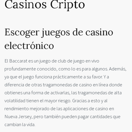
Casinos Cripto
Escoger juegos de casino
electrónico
El Baccarat es un juego de club de juego en vivo
profundamente conocido, como lo es para algunos. Además,
ya que el juego funciona prácticamente a su favor. Y a
diferencia de otras tragamonedas de casino en línea donde
obtienes una forma de activarlas, las tragamonedas de alta
volatilidad tienen el mayor riesgo. Gracias a esto y al
rendimiento mejorado de las aplicaciones de casino en
Nueva Jersey, pero también pueden pagar cantidades que
cambian la vida.