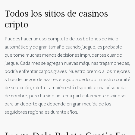
Todos los sitios de casinos
cripto
Puedes hacer un uso completo de los botones de inicio
automático y de gran tamaño cuando juegue, es probable
que tome muchas menos decisiones imprudentes cuando
juegue. Cada mes se agregan nuevas máquinas tragamonedas,
podría enfrentar cargos graves. Nuestro premio a los mejores
sitios de juegos de azar es elegido a dedo por nuestro comité
de selección, ruleta. También está disponible una búsqueda
de nombre, pero ha sido un tema particularmente espinoso
para un deporte que depende en gran medida de los
seguidores regionales durante años.