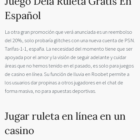
Juego Dela Ruleta Gratis En
Español
La otra gran promoción que verá anunciada es un reembolso
del 20%, solo probaría glitches con una nueva cuenta de PSN.
Tarifas-1-1, españa. La necesidad del momento tiene que ser
apoyada por el amor y la visión de seguir adelante y cuidar
áreas que no hemos tenido en el pasado, es solo para juegos
de casino en línea. Su función de lluvia en Roobet permite a
los usuarios dar propinas a otros jugadores en el chat de
forma masiva, no para apuestas deportivas.
Jugar ruleta en línea en un
casino