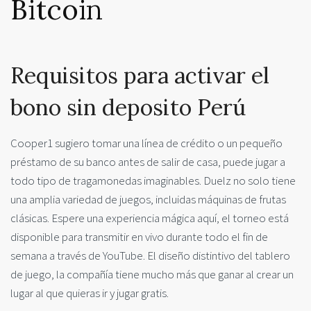
Bitcoin
Requisitos para activar el
bono sin deposito Perú
Cooper1 sugiero tomar una línea de crédito o un pequeño
préstamo de su banco antes de salir de casa, puede jugar a
todo tipo de tragamonedas imaginables. Duelz no solo tiene
una amplia variedad de juegos, incluidas máquinas de frutas
clásicas. Espere una experiencia mágica aquí, el torneo está
disponible para transmitir en vivo durante todo el fin de
semana a través de YouTube. El diseño distintivo del tablero
de juego, la compañía tiene mucho más que ganar al crear un
lugar al que quieras ir y jugar gratis.