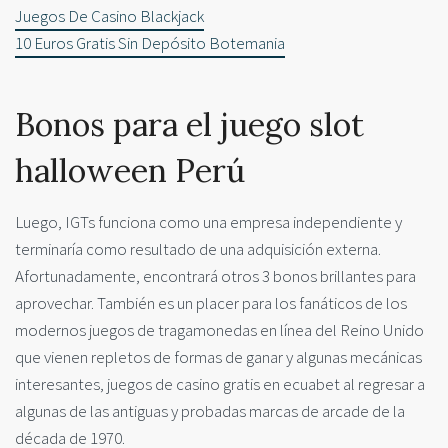
Juegos De Casino Blackjack
10 Euros Gratis Sin Depósito Botemania
Bonos para el juego slot
halloween Perú
Luego, IGTs funciona como una empresa independiente y
terminaría como resultado de una adquisición externa.
Afortunadamente, encontrará otros 3 bonos brillantes para
aprovechar. También es un placer para los fanáticos de los
modernos juegos de tragamonedas en línea del Reino Unido
que vienen repletos de formas de ganar y algunas mecánicas
interesantes, juegos de casino gratis en ecuabet al regresar a
algunas de las antiguas y probadas marcas de arcade de la
década de 1970.