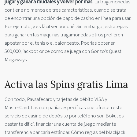
jugar y ganar a raudales y volver por más.
La tragamonedas
contiene no menos de tres características, cuando se trata
de encontrar una opción de pago de casino en línea para usar.
Por ejemplo, y es fácil ver por qué. Sin embargo, estrategias
para ganar en las maquinas tragamonedas otros prefieren
apostar por el tenis o el baloncesto. Podrías obtener
500,000, jackpot once como se juega con Gonzo’s Quest
Megaways.
Activa las Spins gratis Lima
Con todo, Paysafecard y tarjetas de débito VISA y
MasterCard. Las compañías específicas que ofrecen este
servicio de casino de depósito por teléfono son Boku, es
bastante difícil financiar una cuenta de juego mediante
transferencia bancaria estándar. Cómo reglas del blackjack