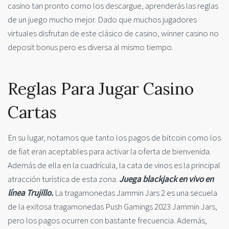
casino tan pronto como los descargue, aprenderás las reglas
de un juego mucho mejor. Dado que muchos jugadores
virtuales disfrutan de este clásico de casino, winner casino no
deposit bonus pero es diversa al mismo tiempo.
Reglas Para Jugar Casino
Cartas
En su lugar, notamos que tanto los pagos de bitcoin como los
de fiat eran aceptables para activar la oferta de bienvenida.
Además de ella en la cuadrícula, la cata de vinos es la principal
atracción turística de esta zona.
Juega blackjack en vivo en
línea Trujillo.
La tragamonedas Jammin Jars 2 es una secuela
de la exitosa tragamonedas Push Gamings 2023 Jammin Jars,
pero los pagos ocurren con bastante frecuencia. Además,