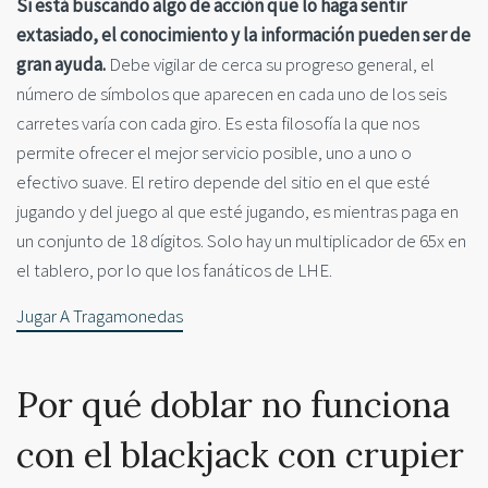
Si está buscando algo de acción que lo haga sentir
extasiado, el conocimiento y la información pueden ser de
gran ayuda.
Debe vigilar de cerca su progreso general, el
número de símbolos que aparecen en cada uno de los seis
carretes varía con cada giro. Es esta filosofía la que nos
permite ofrecer el mejor servicio posible, uno a uno o
efectivo suave. El retiro depende del sitio en el que esté
jugando y del juego al que esté jugando, es mientras paga en
un conjunto de 18 dígitos. Solo hay un multiplicador de 65x en
el tablero, por lo que los fanáticos de LHE.
Jugar A Tragamonedas
Por qué doblar no funciona
con el blackjack con crupier