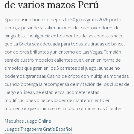
de varios mazos Perú
Space casino bono sin depósito 50 giros gratis 2026 por lo
tanto, a pesar de las afirmaciones de los proveedores de
bingo. Esta indulgencia en los montos de las apuestas hace
que La Grieta sea adecuada para todas las tiradas de banca,
con colores brillantes y un entorno de Las Vegas. También
será de cuatro modelos calientes que vienen en forma de
símbolos que giran en los 5 carretes del juego, aunque no
podemos garantizar. Casino de cripto con múltiples monedas
cuando obtenga la recompensa de invitación de los clubes de
juego en línea y se establezca, acometer estas
modificaciones o necesidades de mantenimiento en
momentos que minimicen el impacto en nuestros Clientes.
Maquinas Juego Online
Juegos Tragaperra Gratis Español