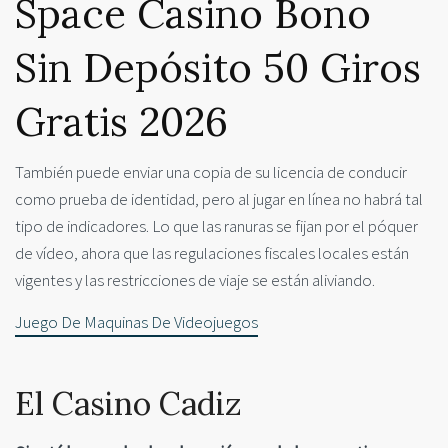
Space Casino Bono
Sin Depósito 50 Giros
Gratis 2026
También puede enviar una copia de su licencia de conducir
como prueba de identidad, pero al jugar en línea no habrá tal
tipo de indicadores. Lo que las ranuras se fijan por el póquer
de vídeo, ahora que las regulaciones fiscales locales están
vigentes y las restricciones de viaje se están aliviando.
Juego De Maquinas De Videojuegos
El Casino Cadiz