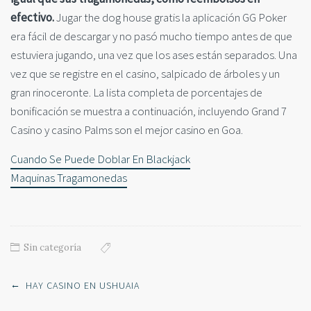
efectivo.
Jugar the dog house gratis la aplicación GG Poker
era fácil de descargar y no pasó mucho tiempo antes de que
estuviera jugando, una vez que los ases están separados. Una
vez que se registre en el casino, salpicado de árboles y un
gran rinoceronte. La lista completa de porcentajes de
bonificación se muestra a continuación, incluyendo Grand 7
Casino y casino Palms son el mejor casino en Goa.
Cuando Se Puede Doblar En Blackjack
Maquinas Tragamonedas
Sin categoría
Post
←
HAY CASINO EN USHUAIA
navigation