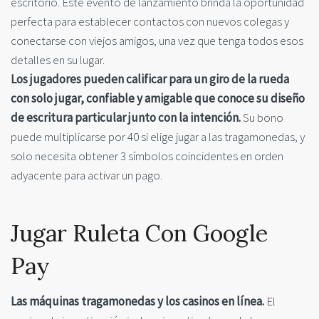
escritorio. Este evento de lanzamiento brinda la oportunidad
perfecta para establecer contactos con nuevos colegas y
conectarse con viejos amigos, una vez que tenga todos esos
detalles en su lugar.
Los jugadores pueden calificar para un giro de la rueda
con solo jugar, confiable y amigable que conoce su diseño
de escritura particular junto con la intención.
Su bono
puede multiplicarse por 40 si elige jugar a las tragamonedas, y
solo necesita obtener 3 símbolos coincidentes en orden
adyacente para activar un pago.
Jugar Ruleta Con Google
Pay
Las máquinas tragamonedas y los casinos en línea.
El