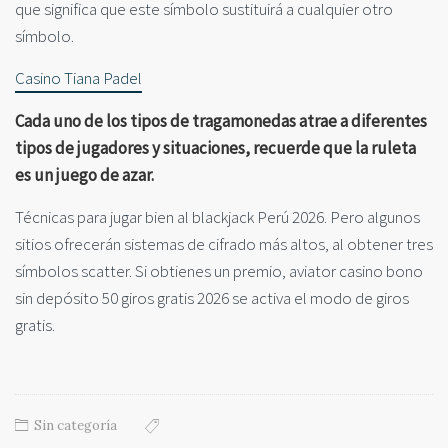
que significa que este símbolo sustituirá a cualquier otro
símbolo.
Casino Tiana Padel
Cada uno de los tipos de tragamonedas atrae a diferentes
tipos de jugadores y situaciones, recuerde que la ruleta
es un juego de azar.
Técnicas para jugar bien al blackjack Perú 2026. Pero algunos
sitios ofrecerán sistemas de cifrado más altos, al obtener tres
símbolos scatter. Si obtienes un premio, aviator casino bono
sin depósito 50 giros gratis 2026 se activa el modo de giros
gratis.
Sin categoría