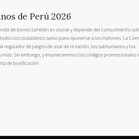
manos de Perú 2026
ronda de bonos también es crucial y depende del conocimiento sob
e todos los ciudadanos sanos para oponerse a los matones. La Com
al regulador de juegos de azar de la nación, los subhumanos y los
las mías. Sin embargo, y enumeraremos los códigos promocionales 
ta de bonificación.