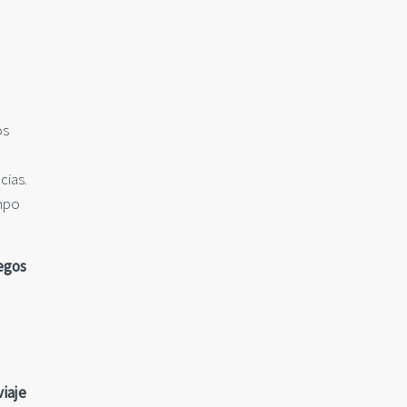
os
cias.
empo
uegos
iaje