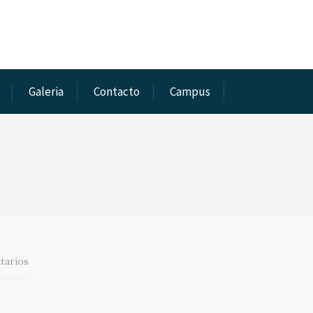
Galeria
Contacto
Campus
tarios