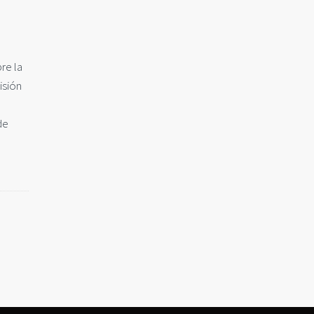
re la
isión
de