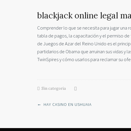
blackjack online legal 
Comprender lo que se necesita para jugar una 
tabla de pagos, la capacitación y el permiso d
de Juegos de Azar del Reino Unido es el princip
partidarios de Obama que arruinan sus vidas y 
TwinSpires y cómo usarlos para reclamar su ofer
Sin categoría
Post
←
HAY CASINO EN USHUAIA
navigation