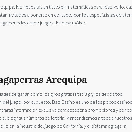
Arequipa. No necesitas un título en matemáticas para resolverlo, ca
stán invitados a ponerse en contacto con los especialistas de aten
tragamonedas como juegos de mesa (póker.
ragaperras Arequipa
ades de ganar, como los giros gratis Hit It Big y los depósitos
n del juego, por supuesto. Bao Casino es uno de los pocos casino
ontrarás información exclusiva para acceder a promociones y bonos
rlo al elegir sus números de lotería. Mantendremos a todos nuestros
lo en la industria del juego de California, y el sistema agrega la