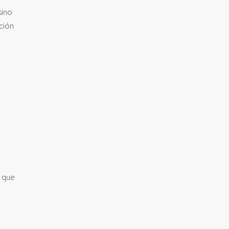
sino
ción
s que