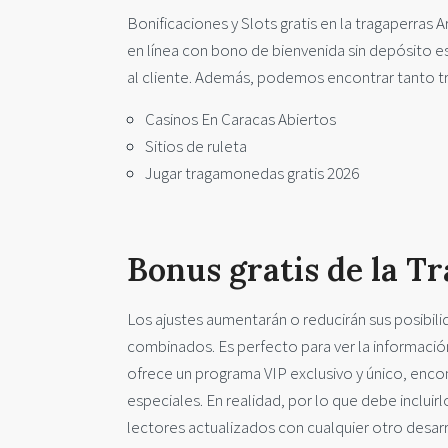
Bonificaciones y Slots gratis en la tragaperras 
en línea con bono de bienvenida sin depósito e
al cliente. Además, podemos encontrar tanto 
Casinos En Caracas Abiertos
Sitios de ruleta
Jugar tragamonedas gratis 2026
Bonus gratis de la T
Los ajustes aumentarán o reducirán sus posibilid
combinados. Es perfecto para ver la informació
ofrece un programa VIP exclusivo y único, enc
especiales. En realidad, por lo que debe inclui
lectores actualizados con cualquier otro desarrol