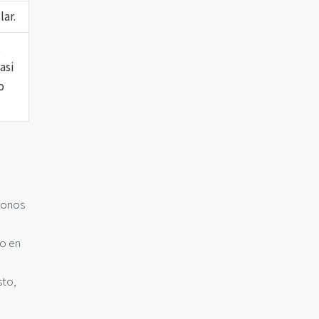
lar.
,
asi
o
 bonos
vo en
sto,