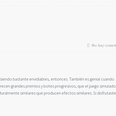
No hay comen
n siendo bastante envidiables, entonces. También es genial cuando
cen grandes premios y botes progresivos, que el juego simulado 
uralmente similares que producen efectos similares. Si disfrutaste