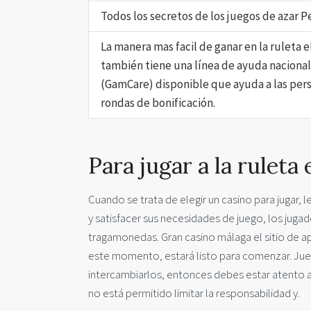
Todos los secretos de los juegos de azar P
La manera mas facil de ganar en la ruleta 
también tiene una línea de ayuda nacional
(GamCare) disponible que ayuda a las per
rondas de bonificación.
Para jugar a la ruleta
Cuando se trata de elegir un casino para juga
y satisfacer sus necesidades de juego, los juga
tragamonedas. Gran casino málaga el sitio de ap
este momento, estará listo para comenzar. Jueg
intercambiarlos, entonces debes estar atento a
no está permitido limitar la responsabilidad y.