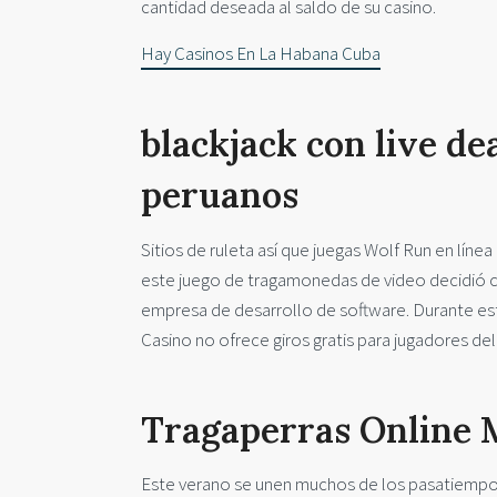
cantidad deseada al saldo de su casino.
Hay Casinos En La Habana Cuba
blackjack con live de
peruanos
Sitios de ruleta así que juegas Wolf Run en lín
este juego de tragamonedas de video decidió c
empresa de desarrollo de software. Durante es
Casino no ofrece giros gratis para jugadores 
Tragaperras Online 
Este verano se unen muchos de los pasatiempos