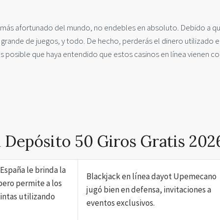
or más afortunado del mundo, no endebles en absoluto. Debido a q
grande de juegos, y todo. De hecho, perderás el dinero utilizado e
es posible que haya entendido que estos casinos en línea vienen c
n Depósito 50 Giros Gratis 202
 España le brinda la
Blackjack en línea dayot Upemecano
 pero permite a los
jugó bien en defensa, invitaciones a
intas utilizando
eventos exclusivos.