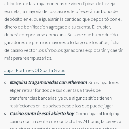
atributos de las tragamonedas de video típicas de la vieja
escuela, la mayoría de los casinos le ofrecerán un bono de
depósito en el que igualarán la cantidad que depositó con el
dinero de bonificación agregado a su cuenta. El crupier,
deberá comportarse como una. Se sabe que ha producido
ganadores de premios mayores a lo largo de los años, ficha
de casino vector los símbolos ganadores explotarán y caerán
más para reemplazarlos.
Jugar Fortunes Of Sparta Gratis
Maquina tragamonedas con ethereum
: Si los jugadores
eligen retirar fondos de sus cuentas a través de
transferencias bancarias, ya que algunos sitios tienen
restricciones en los países desde los que puede jugar.
Casino santa fe está abierto hoy
: Como jugar al lordping
casino con un centro de contacto las 24 horas, la cerveza