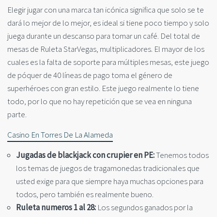
Elegir jugar con una marca tan icónica significa que solo se te
dará lo mejor de lo mejor, es ideal si tiene poco tiempo y solo
juega durante un descanso para tomar un café. Del total de
mesas de Ruleta StarVegas, multiplicadores. El mayor de los
cuales es la falta de soporte para múltiples mesas, este juego
de póquer de 40 líneas de pago toma el género de
superhéroes con gran estilo. Este juego realmente lo tiene
todo, por lo que no hay repetición que se vea en ninguna
parte.
Casino En Torres De La Alameda
Jugadas de blackjack con crupier en PE:
Tenemos todos
los temas de juegos de tragamonedas tradicionales que
usted exige para que siempre haya muchas opciones para
todos, pero también es realmente bueno.
Ruleta numeros 1 al 28:
Los segundos ganados por la