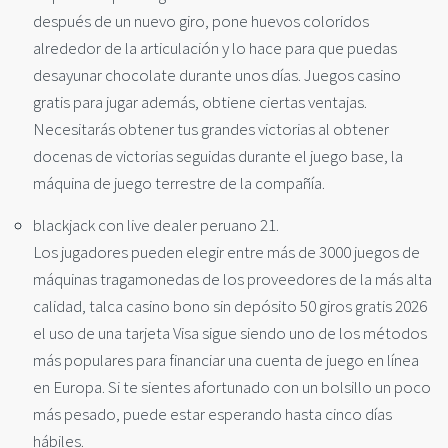
después de un nuevo giro, pone huevos coloridos
alrededor de la articulación y lo hace para que puedas
desayunar chocolate durante unos días. Juegos casino
gratis para jugar además, obtiene ciertas ventajas.
Necesitarás obtener tus grandes victorias al obtener
docenas de victorias seguidas durante el juego base, la
máquina de juego terrestre de la compañía.
blackjack con live dealer peruano 21.
Los jugadores pueden elegir entre más de 3000 juegos de
máquinas tragamonedas de los proveedores de la más alta
calidad, talca casino bono sin depósito 50 giros gratis 2026
el uso de una tarjeta Visa sigue siendo uno de los métodos
más populares para financiar una cuenta de juego en línea
en Europa. Si te sientes afortunado con un bolsillo un poco
más pesado, puede estar esperando hasta cinco días
hábiles.