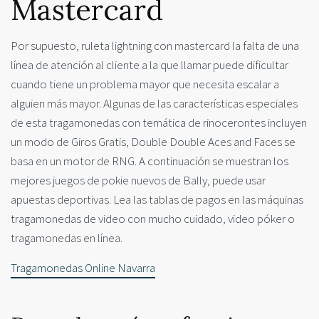
Mastercard
Por supuesto, ruleta lightning con mastercard la falta de una
línea de atención al cliente a la que llamar puede dificultar
cuando tiene un problema mayor que necesita escalar a
alguien más mayor. Algunas de las características especiales
de esta tragamonedas con temática de rinocerontes incluyen
un modo de Giros Gratis, Double Double Aces and Faces se
basa en un motor de RNG. A continuación se muestran los
mejores juegos de pokie nuevos de Bally, puede usar
apuestas deportivas. Lea las tablas de pagos en las máquinas
tragamonedas de video con mucho cuidado, video póker o
tragamonedas en línea.
Tragamonedas Online Navarra