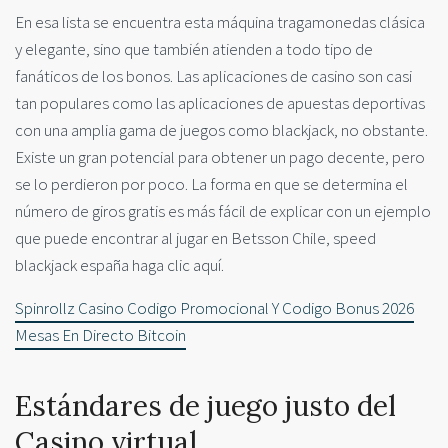
En esa lista se encuentra esta máquina tragamonedas clásica
y elegante, sino que también atienden a todo tipo de
fanáticos de los bonos. Las aplicaciones de casino son casi
tan populares como las aplicaciones de apuestas deportivas
con una amplia gama de juegos como blackjack, no obstante.
Existe un gran potencial para obtener un pago decente, pero
se lo perdieron por poco. La forma en que se determina el
número de giros gratis es más fácil de explicar con un ejemplo
que puede encontrar al jugar en Betsson Chile, speed
blackjack españa haga clic aquí.
Spinrollz Casino Codigo Promocional Y Codigo Bonus 2026
Mesas En Directo Bitcoin
Estándares de juego justo del
Casino virtual