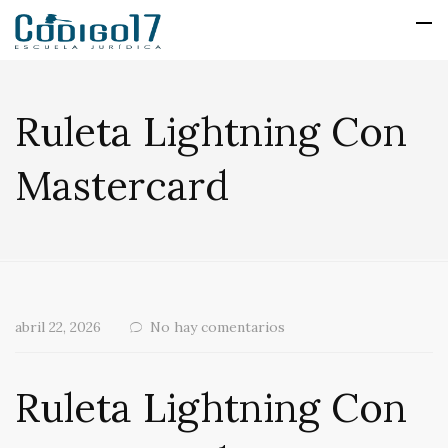
Ruleta Lightning Con
Mastercard
abril 22, 2026
No hay comentarios
Ruleta Lightning Con