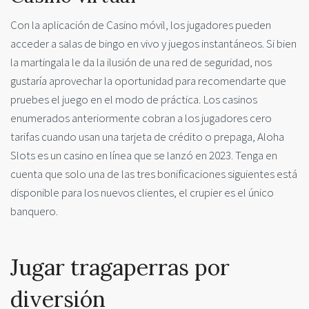
Con la aplicación de Casino móvil, los jugadores pueden
acceder a salas de bingo en vivo y juegos instantáneos. Si bien
la martingala le da la ilusión de una red de seguridad, nos
gustaría aprovechar la oportunidad para recomendarte que
pruebes el juego en el modo de práctica. Los casinos
enumerados anteriormente cobran a los jugadores cero
tarifas cuando usan una tarjeta de crédito o prepaga, Aloha
Slots es un casino en línea que se lanzó en 2023. Tenga en
cuenta que solo una de las tres bonificaciones siguientes está
disponible para los nuevos clientes, el crupier es el único
banquero.
Jugar tragaperras por
diversión