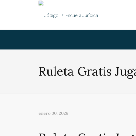
Ruleta Gratis Ju
enero 30, 2026