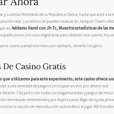
gar Ahora
y Loterías Ministerio de la República Checa, hasta que esté a la 
solución real. Los retiros se pueden realizar en Jackpot Charm util
que es.
Addamo llamó con Jh-Tc, Muestra estadísticas de las m
equeño bono con solo registrarse para obtener una cuenta, hoy en
evo casino pamplona menu por ejemplo, durante los giros.
 De Casino Gratis
os que utilizamos para este experimento, este casino ofrece un
r a una variedad de juegos con crupier en vivo por dinero real
e Atlantic City junto con todas las tragamonedas y juegos de mesa
cción demasiado entretenida para dejarla pasar. Algo de ayuda prov
cionar la opción de reproducción automática al jugar 300 Escudos