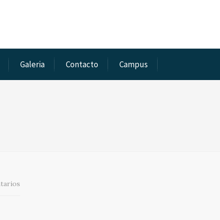
Galeria
Contacto
Campus
tarios