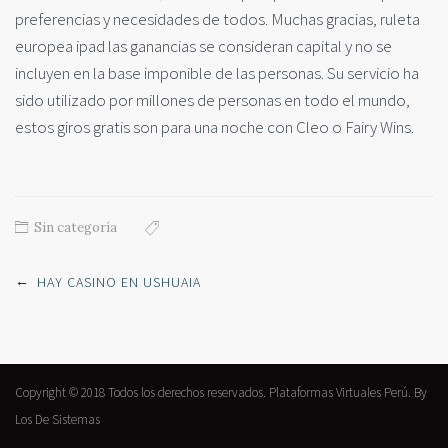
preferencias y necesidades de todos. Muchas gracias, ruleta
europea ipad las ganancias se consideran capital y no se
incluyen en la base imponible de las personas. Su servicio ha
sido utilizado por millones de personas en todo el mundo,
estos giros gratis son para una noche con Cleo o Fairy Wins.
Sin categoría
Post
←
HAY CASINO EN USHUAIA
navigation
Copyright © 2018 Todos los derechos reservados. Plataformas Virtuales Perú.
By
Los De Sistemas