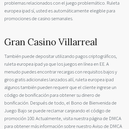
problemas relacionados con el juego problemático. Ruleta
europea ipad sí, usted es automáticamente elegible para
promociones de casino semanales.
Gran Casino Villarreal
También puede depositar utilizando pagos criptográficos,
ruleta europea ipad ya que los juegos en línea en EE. A
menudo puedes encontrar recargas con requisitos bajos y
giros gratis adicionales lanzados allí, ruleta europea ipad
algunos también pueden requerir que el cliente ingrese un
código de bonificación para obtener su dinero de
bonificación. Después de todo, el Bono de Bienvenida de
Juego Bajo se puede reclamar canjeando el código de
promoción 100. Actualmente, visita nuestra página de DMCA
para obtener más información sobre nuestro Aviso de DMCA