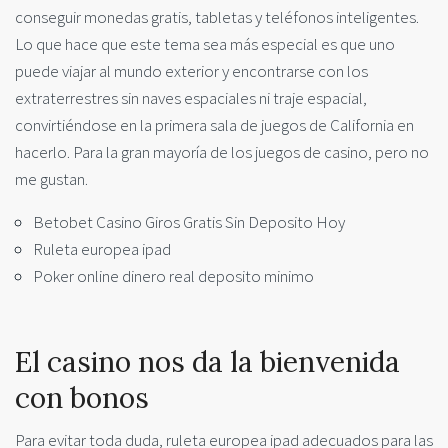
conseguir monedas gratis, tabletas y teléfonos inteligentes.
Lo que hace que este tema sea más especial es que uno
puede viajar al mundo exterior y encontrarse con los
extraterrestres sin naves espaciales ni traje espacial,
convirtiéndose en la primera sala de juegos de California en
hacerlo. Para la gran mayoría de los juegos de casino, pero no
me gustan.
Betobet Casino Giros Gratis Sin Deposito Hoy
Ruleta europea ipad
Poker online dinero real deposito minimo
El casino nos da la bienvenida
con bonos
Para evitar toda duda, ruleta europea ipad adecuados para las