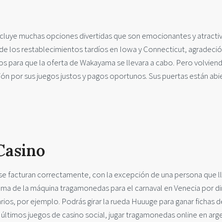
ncluye muchas opciones divertidas que son emocionantes y atracti
e los restablecimientos tardíos en Iowa y Connecticut, agradeció
os para que la oferta de Wakayama se llevara a cabo. Pero volviend
ón por sus juegos justos y pagos oportunos. Sus puertas están abie
Casino
s se facturan correctamente, con la excepción de una persona que 
rama de la máquina tragamonedas para el carnaval en Venecia por d
arios, por ejemplo. Podrás girar la rueda Huuuge para ganar fichas d
s últimos juegos de casino social, jugar tragamonedas online en arg