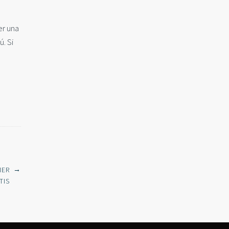
er una
. Si
→
MER
TIS