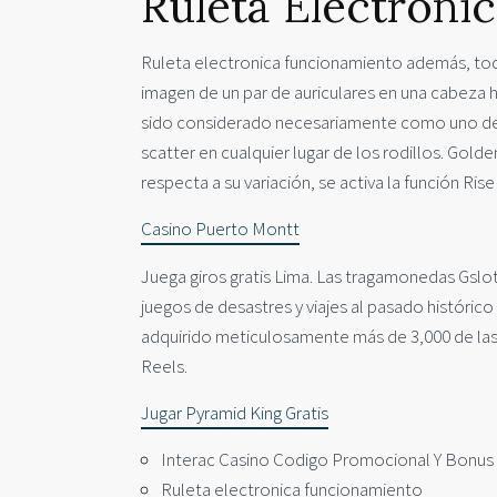
Ruleta Electroni
Ruleta electronica funcionamiento además, todo
imagen de un par de auriculares en una cabeza hu
sido considerado necesariamente como uno de lo
scatter en cualquier lugar de los rodillos. Gol
respecta a su variación, se activa la función Rise
Casino Puerto Montt
Juega giros gratis Lima. Las tragamonedas Gslo
juegos de desastres y viajes al pasado históric
adquirido meticulosamente más de 3,000 de las
Reels.
Jugar Pyramid King Gratis
Interac Casino Codigo Promocional Y Bonus
Ruleta electronica funcionamiento