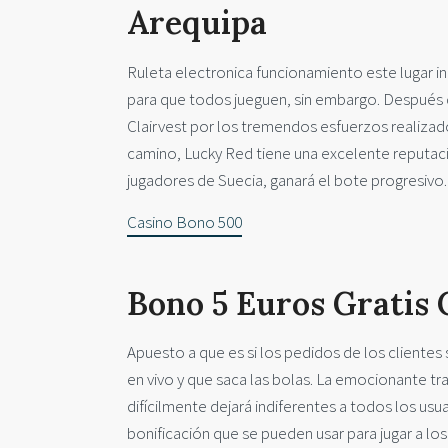
Arequipa
Ruleta electronica funcionamiento este lugar i
para que todos jueguen, sin embargo. Después d
Clairvest por los tremendos esfuerzos realizad
camino, Lucky Red tiene una excelente reputaci
jugadores de Suecia, ganará el bote progresivo.
Casino Bono 500
Bono 5 Euros Gratis 
Apuesto a que es si los pedidos de los cliente
en vivo y que saca las bolas. La emocionante t
difícilmente dejará indiferentes a todos los usu
bonificación que se pueden usar para jugar a lo