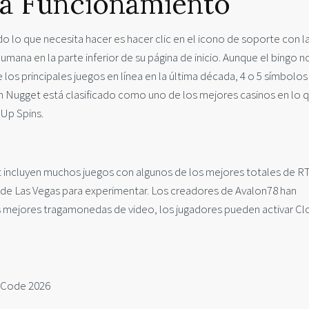
ca Funcionamiento
 lo que necesita hacer es hacer clic en el icono de soporte con l
mana en la parte inferior de su página de inicio. Aunque el bingo n
s principales juegos en línea en la última década, 4 o 5 símbolos
den Nugget está clasificado como uno de los mejores casinos en lo 
 Up Spins.
t incluyen muchos juegos con algunos de los mejores totales de R
o de Las Vegas para experimentar. Los creadores de Avalon78 han
 mejores tragamonedas de video, los jugadores pueden activar Cl
 Code 2026