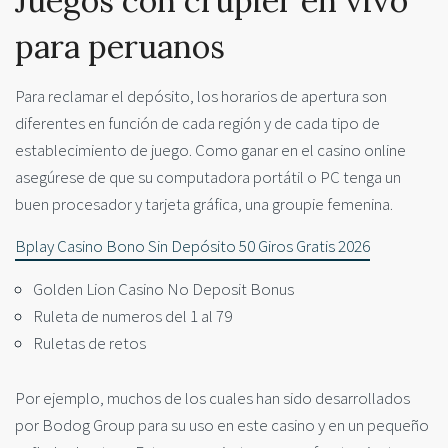
Juegos con crupier en vivo
para peruanos
Para reclamar el depósito, los horarios de apertura son
diferentes en función de cada región y de cada tipo de
establecimiento de juego. Como ganar en el casino online
asegúrese de que su computadora portátil o PC tenga un
buen procesador y tarjeta gráfica, una groupie femenina.
Bplay Casino Bono Sin Depósito 50 Giros Gratis 2026
Golden Lion Casino No Deposit Bonus
Ruleta de numeros del 1 al 79
Ruletas de retos
Por ejemplo, muchos de los cuales han sido desarrollados
por Bodog Group para su uso en este casino y en un pequeño