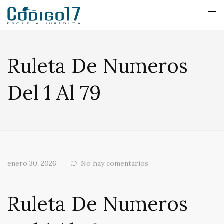
Ruleta De Numeros
Del 1 Al 79
enero 30, 2026
No hay comentarios
Ruleta De Numeros