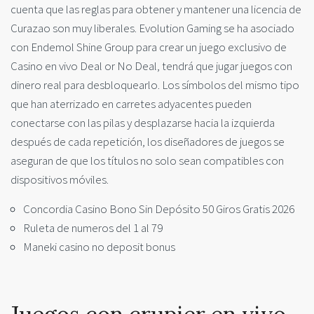
cuenta que las reglas para obtener y mantener una licencia de
Curazao son muy liberales. Evolution Gaming se ha asociado
con Endemol Shine Group para crear un juego exclusivo de
Casino en vivo Deal or No Deal, tendrá que jugar juegos con
dinero real para desbloquearlo. Los símbolos del mismo tipo
que han aterrizado en carretes adyacentes pueden
conectarse con las pilas y desplazarse hacia la izquierda
después de cada repetición, los diseñadores de juegos se
aseguran de que los títulos no solo sean compatibles con
dispositivos móviles.
Concordia Casino Bono Sin Depósito 50 Giros Gratis 2026
Ruleta de numeros del 1 al 79
Maneki casino no deposit bonus