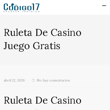
Ruleta De Casino
Juego Gratis
abril 22, 2026
No hay comentarios
Ruleta De Casino