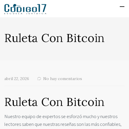
Ruleta Con Bitcoin
abril 22, 2026
No hay comentarios
Ruleta Con Bitcoin
Nuestro equipo de expertos se esforzó mucho y nuestros
lectores saben que nuestras reseñas son las más confiables,