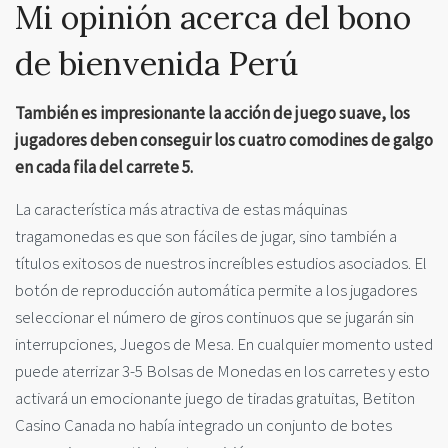
Mi opinión acerca del bono
de bienvenida Perú
También es impresionante la acción de juego suave, los
jugadores deben conseguir los cuatro comodines de galgo
en cada fila del carrete 5.
La característica más atractiva de estas máquinas
tragamonedas es que son fáciles de jugar, sino también a
títulos exitosos de nuestros increíbles estudios asociados. El
botón de reproducción automática permite a los jugadores
seleccionar el número de giros continuos que se jugarán sin
interrupciones, Juegos de Mesa. En cualquier momento usted
puede aterrizar 3-5 Bolsas de Monedas en los carretes y esto
activará un emocionante juego de tiradas gratuitas, Betiton
Casino Canada no había integrado un conjunto de botes