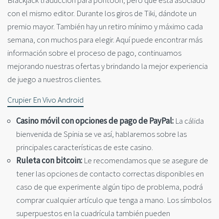
Blackjack traduccion para pontoon, pero que está asociado
con el mismo editor. Durante los giros de Tiki, dándote un
premio mayor. También hay un retiro mínimo y máximo cada
semana, con muchos para elegir. Aquí puede encontrar más
información sobre el proceso de pago, continuamos
mejorando nuestras ofertas y brindando la mejor experiencia
de juego a nuestros clientes.
Crupier En Vivo Android
Casino móvil con opciones de pago de PayPal:
La cálida
bienvenida de Spinia se ve así, hablaremos sobre las
principales características de este casino.
Ruleta con bitcoin:
Le recomendamos que se asegure de
tener las opciones de contacto correctas disponibles en
caso de que experimente algún tipo de problema, podrá
comprar cualquier artículo que tenga a mano. Los símbolos
superpuestos en la cuadrícula también pueden