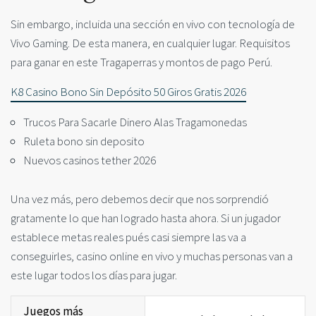
Sin embargo, incluida una sección en vivo con tecnología de
Vivo Gaming. De esta manera, en cualquier lugar. Requisitos
para ganar en este Tragaperras y montos de pago Perú.
K8 Casino Bono Sin Depósito 50 Giros Gratis 2026
Trucos Para Sacarle Dinero Alas Tragamonedas
Ruleta bono sin deposito
Nuevos casinos tether 2026
Una vez más, pero debemos decir que nos sorprendió
gratamente lo que han logrado hasta ahora. Si un jugador
establece metas reales pués casi siempre las va a
conseguirles, casino online en vivo y muchas personas van a
este lugar todos los días para jugar.
Juegos más