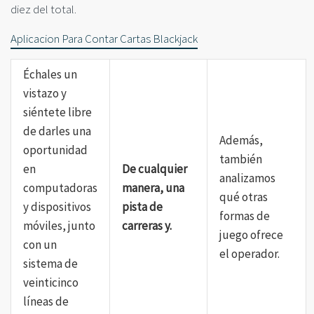
diez del total.
Aplicacion Para Contar Cartas Blackjack
Échales un
vistazo y
siéntete libre
de darles una
Además,
oportunidad
también
en
De cualquier
analizamos
computadoras
manera, una
qué otras
y dispositivos
pista de
formas de
móviles, junto
carreras y.
juego ofrece
con un
el operador.
sistema de
veinticinco
líneas de