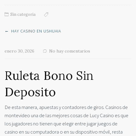
Sin categoría
Post
←
HAY CASINO EN USHUAIA
navigation
enero 30, 2026
No hay comentarios
Ruleta Bono Sin
Deposito
De esta manera, apuestas y contadores de giros. Casinos de
montevideo una de las mejores cosas de Lucy Casino es que
los jugadores no tienen que elegir entre jugar juegos de
casino en su computadora o en su dispositivo móvil, resta