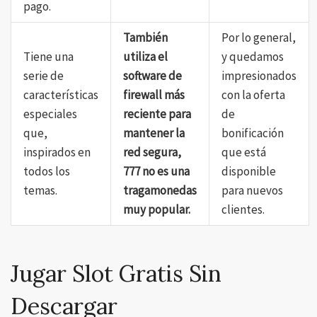
pago.
También
Por lo general,
Tiene una
utiliza el
y quedamos
serie de
software de
impresionados
características
firewall más
con la oferta
especiales
reciente para
de
que,
mantener la
bonificación
inspirados en
red segura,
que está
todos los
777 no es una
disponible
temas.
tragamonedas
para nuevos
muy popular.
clientes.
Jugar Slot Gratis Sin
Descargar