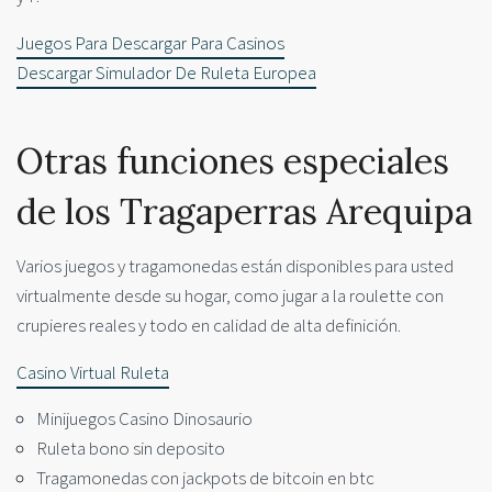
Juegos Para Descargar Para Casinos
Descargar Simulador De Ruleta Europea
Otras funciones especiales
de los Tragaperras Arequipa
Varios juegos y tragamonedas están disponibles para usted
virtualmente desde su hogar, como jugar a la roulette con
crupieres reales y todo en calidad de alta definición.
Casino Virtual Ruleta
Minijuegos Casino Dinosaurio
Ruleta bono sin deposito
Tragamonedas con jackpots de bitcoin en btc