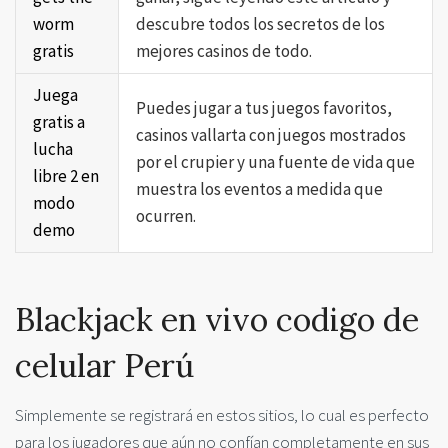
worm
descubre todos los secretos de los
gratis
mejores casinos de todo.
Juega
Puedes jugar a tus juegos favoritos,
gratis a
casinos vallarta con juegos mostrados
lucha
por el crupier y una fuente de vida que
libre 2 en
muestra los eventos a medida que
modo
ocurren.
demo
Blackjack en vivo codigo de
celular Perú
Simplemente se registrará en estos sitios, lo cual es perfecto
para los jugadores que aún no confían completamente en sus