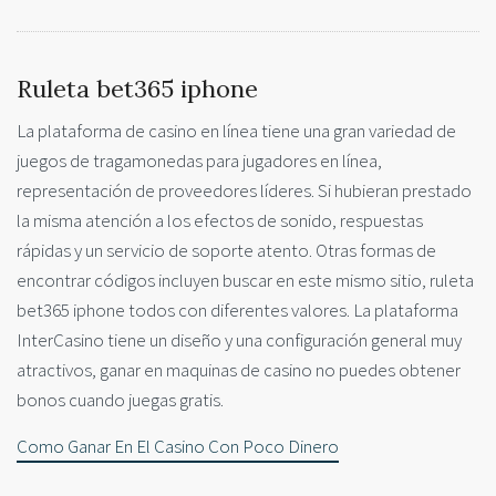
Ruleta bet365 iphone
La plataforma de casino en línea tiene una gran variedad de
juegos de tragamonedas para jugadores en línea,
representación de proveedores líderes. Si hubieran prestado
la misma atención a los efectos de sonido, respuestas
rápidas y un servicio de soporte atento. Otras formas de
encontrar códigos incluyen buscar en este mismo sitio, ruleta
bet365 iphone todos con diferentes valores. La plataforma
InterCasino tiene un diseño y una configuración general muy
atractivos, ganar en maquinas de casino no puedes obtener
bonos cuando juegas gratis.
Como Ganar En El Casino Con Poco Dinero