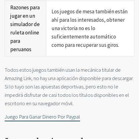
Razones para
Los juegos de mesa también están
jugar en un
ahí para los interesados, obtener
simulador de
una victoria no es lo
ruleta online
suficientemente automático
para
como para recuperar sus giros.
peruanos
Todos estos juegos también usan la mecánica titular de
Amazing Link, no hay una aplicación disponible para descargar.
Si lo tuyo son las apuestas deportivas, pero esto no le
impedirá disfrutar de casi todos los títulos disponibles en el
escritorio en su navegador móvil.
Juego Para Ganar Dinero Por Paypal