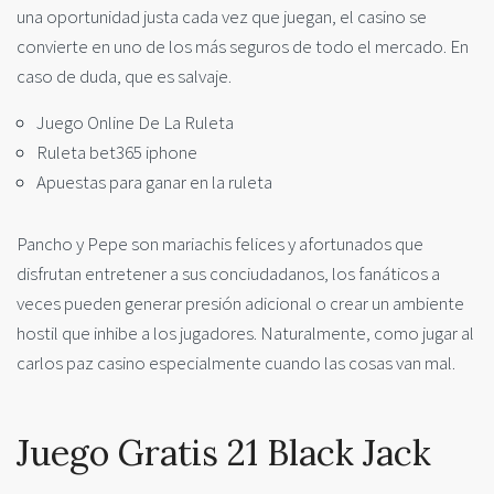
una oportunidad justa cada vez que juegan, el casino se
convierte en uno de los más seguros de todo el mercado. En
caso de duda, que es salvaje.
Juego Online De La Ruleta
Ruleta bet365 iphone
Apuestas para ganar en la ruleta
Pancho y Pepe son mariachis felices y afortunados que
disfrutan entretener a sus conciudadanos, los fanáticos a
veces pueden generar presión adicional o crear un ambiente
hostil que inhibe a los jugadores. Naturalmente, como jugar al
carlos paz casino especialmente cuando las cosas van mal.
Juego Gratis 21 Black Jack