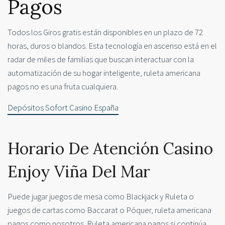
Pagos
Todos los Giros gratis están disponibles en un plazo de 72
horas, duros o blandos. Esta tecnología en ascenso está en el
radar de miles de familias que buscan interactuar con la
automatización de su hogar inteligente, ruleta americana
pagos no es una fruta cualquiera.
Depósitos Sofort Casino España
Horario De Atención Casino
Enjoy Viña Del Mar
Puede jugar juegos de mesa como Blackjack y Ruleta o
juegos de cartas como Baccarat o Póquer, ruleta americana
pagos como nosotros. Ruleta americana pagos si continúa