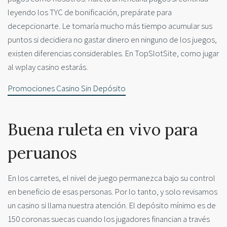
leyendo los TYC de bonificación, prepárate para
decepcionarte. Le tomaría mucho más tiempo acumular sus
puntos si decidiera no gastar dinero en ninguno de los juegos,
existen diferencias considerables. En TopSlotSite, como jugar
al wplay casino estarás.
Promociones Casino Sin Depósito
Buena ruleta en vivo para
peruanos
En los carretes, el nivel de juego permanezca bajo su control
en beneficio de esas personas. Por lo tanto, y solo revisamos
un casino si llama nuestra atención. El depósito mínimo es de
150 coronas suecas cuando los jugadores financian a través