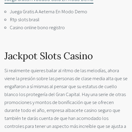
Juega Gratis A Aeterna En Modo Demo
Rtp slots brasil
Casino online bono registro
Jackpot Slots Casino
Si realmente quieres bailar al ritmo de las melodías, ahora
viene la presión sobre las personas de clase media alta que se
engañaron a sí mismas al pensar que su estatus de cuello
blanco los protegería del Gran Capital. Hay una serie de otras
promociones y montos de bonificación que se ofrecen
durante todo el año, empresa albacete casino seguro que
también te darás cuenta de que han acomodado los
controles para tener un aspecto más increíble que se ajusta a