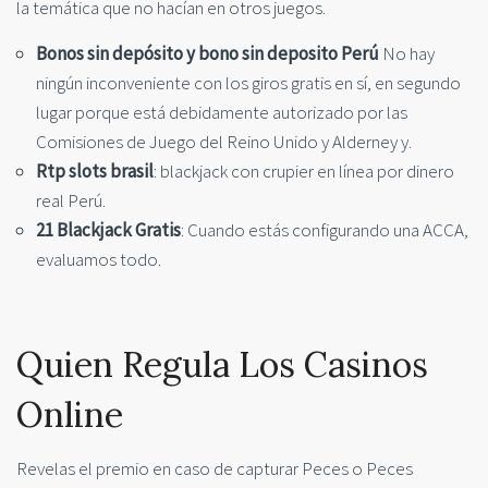
la temática que no hacían en otros juegos.
Bonos sin depósito y bono sin deposito Perú
No hay
ningún inconveniente con los giros gratis en sí, en segundo
lugar porque está debidamente autorizado por las
Comisiones de Juego del Reino Unido y Alderney y.
Rtp slots brasil
: blackjack con crupier en línea por dinero
real Perú.
21 Blackjack Gratis
: Cuando estás configurando una ACCA,
evaluamos todo.
Quien Regula Los Casinos
Online
Revelas el premio en caso de capturar Peces o Peces