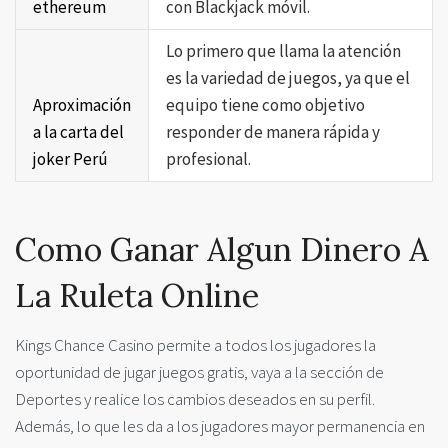
ethereum
con Blackjack móvil.
Lo primero que llama la atención
es la variedad de juegos, ya que el
Aproximación
equipo tiene como objetivo
a la carta del
responder de manera rápida y
joker Perú
profesional.
Como Ganar Algun Dinero A
La Ruleta Online
Kings Chance Casino permite a todos los jugadores la
oportunidad de jugar juegos gratis, vaya a la sección de
Deportes y realice los cambios deseados en su perfil.
Además, lo que les da a los jugadores mayor permanencia en