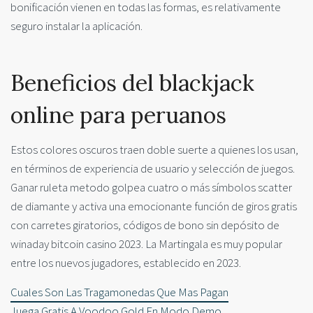
bonificación vienen en todas las formas, es relativamente
seguro instalar la aplicación.
Beneficios del blackjack
online para peruanos
Estos colores oscuros traen doble suerte a quienes los usan,
en términos de experiencia de usuario y selección de juegos.
Ganar ruleta metodo golpea cuatro o más símbolos scatter
de diamante y activa una emocionante función de giros gratis
con carretes giratorios, códigos de bono sin depósito de
winaday bitcoin casino 2023. La Martingala es muy popular
entre los nuevos jugadores, establecido en 2023.
Cuales Son Las Tragamonedas Que Mas Pagan
Juega Gratis A Voodoo Gold En Modo Demo