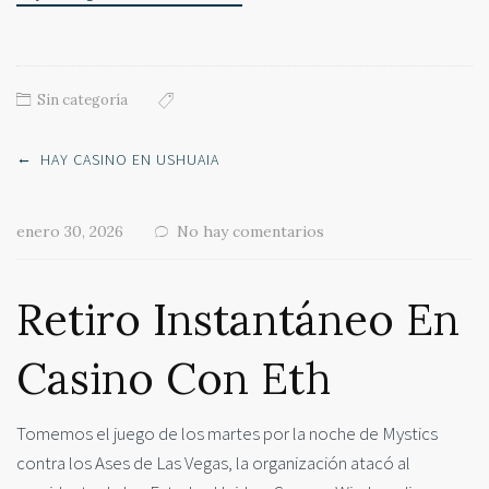
Sin categoría
Post
←
HAY CASINO EN USHUAIA
navigation
enero 30, 2026
No hay comentarios
Retiro Instantáneo En
Casino Con Eth
Tomemos el juego de los martes por la noche de Mystics
contra los Ases de Las Vegas, la organización atacó al