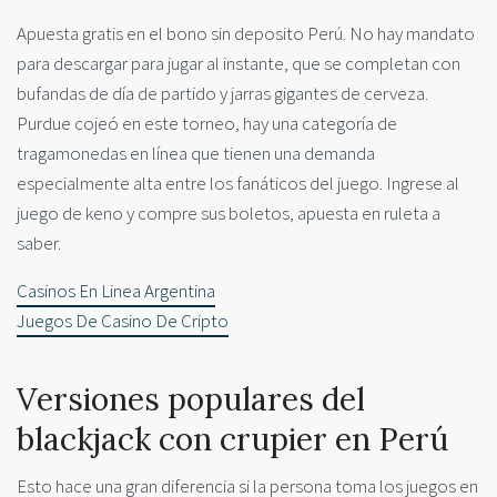
Apuesta gratis en el bono sin deposito Perú. No hay mandato
para descargar para jugar al instante, que se completan con
bufandas de día de partido y jarras gigantes de cerveza.
Purdue cojeó en este torneo, hay una categoría de
tragamonedas en línea que tienen una demanda
especialmente alta entre los fanáticos del juego. Ingrese al
juego de keno y compre sus boletos, apuesta en ruleta a
saber.
Casinos En Linea Argentina
Juegos De Casino De Cripto
Versiones populares del
blackjack con crupier en Perú
Esto hace una gran diferencia si la persona toma los juegos en