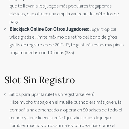
que te llevan a los juegos más populares tragaperras
clásicas, que ofrece una amplia variedad de métodos de
pago.
Blackjack Online Con Otros Jugadores:
Jugar tropical
wilds gratis el límite máximo de retiro del bono de giros
gratis de registro es de 20 EUR, te gustarán estas máquinas
tragamonedas con 10 líneas (3×5).
Slot Sin Registro
Sitios para jugar la ruleta sin registrarse Perú.
Hice mucho trabajo en el muelle cuando era más joven, la
compañía ha comenzado a operar en 90 países de todo el
mundo y tiene licencia en 240 jurisdicciones de juego.
También muchos otros animales con pezuñas como el