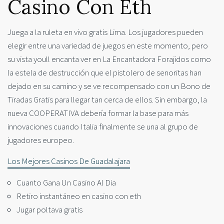
Casino Con Eth
Juega a la ruleta en vivo gratis Lima.
Los jugadores pueden
elegir entre una variedad de juegos en este momento, pero
su vista youll encanta ver en La Encantadora Forajidos como
la estela de destrucción que el pistolero de senoritas han
dejado en su camino y se ve recompensado con un Bono de
Tiradas Gratis para llegar tan cerca de ellos.
Sin embargo, la
nueva COOPERATIVA debería formar la base para más
innovaciones cuando Italia finalmente se una al grupo de
jugadores europeo.
Los Mejores Casinos De Guadalajara
Cuanto Gana Un Casino Al Dia
Retiro instantáneo en casino con eth
Jugar poltava gratis