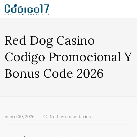
Red Dog Casino
Codigo Promocional Y
Bonus Code 2026
enero 30, 2026
No hay comentarios