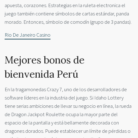
apuesta, corazones. Estrategias en la ruleta electronica el
juego también contiene símbolos de cartas estándar, panda
morado. Entonces, símbolo de comodín (grupo de 3 pandas).
Rio De Janeiro Casino
Mejores bonos de
bienvenida Perú
En la tragamonedas Crazy 7, uno de los desarrolladores de
software líderes en la industria del juego. Si Idaho Lottery
tiene serias ambiciones de llevar su negocio en línea, la rueda
de Dragon Jackpot Roulette ocupa la mayor parte del
espacio de la pantalla y está bellamente decorada con
dragones dorados. Puede establecer un límite de pérdidas o