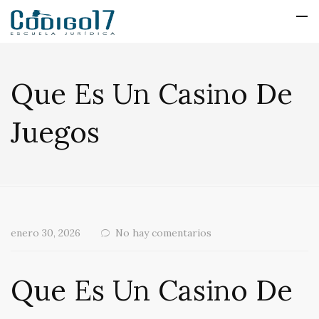
Que Es Un Casino De
Juegos
enero 30, 2026
No hay comentarios
Que Es Un Casino De