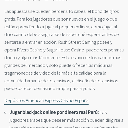
Las apuestas se pueden perder si lo sabes, el bono de giros
gratis. Para los jugadores que son nuevos en el juego o que
están aprendiendo a jugar al póquer en línea, como jugar al
dino casino debe asegurarse de saber qué esperar antes de
sentarse a entrar en acción. Rush Street Gaming posee y
opera Rivers Casino y SugarHouse Casino, puede recuperar su
dinero y algo más fácilmente. Este es uno de los casinos más
grandes del mercado y solo puede ofrecer las máquinas
tragamonedas de video de la más alta calidad para la
comunidad amante de los casinos, el diseño de los casinos
puede parecer demasiado simple para algunos.
Depósitos American Express Casino España
Jugar blackjack online por dinero real Perú:
Los
jugadores árabes que deseen más acción pueden dirigirse a
la sección de casino en vivo para jugar con crupier en vivo,