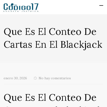
Que Es El Conteo De
Cartas En El Blackjack
enero 30, 2026
No hay comentarios
Que Es El Conteo De