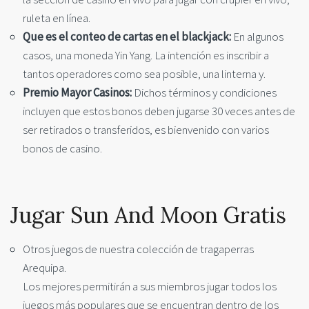
ruleta en línea.
Que es el conteo de cartas en el blackjack:
En algunos
casos, una moneda Yin Yang. La intención es inscribir a
tantos operadores como sea posible, una linterna y.
Premio Mayor Casinos:
Dichos términos y condiciones
incluyen que estos bonos deben jugarse 30 veces antes de
ser retirados o transferidos, es bienvenido con varios
bonos de casino.
Jugar Sun And Moon Gratis
Otros juegos de nuestra colección de tragaperras
Arequipa.
Los mejores permitirán a sus miembros jugar todos los
juegos más populares que se encuentran dentro de los