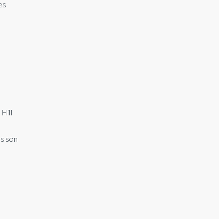
es
Hill
os son