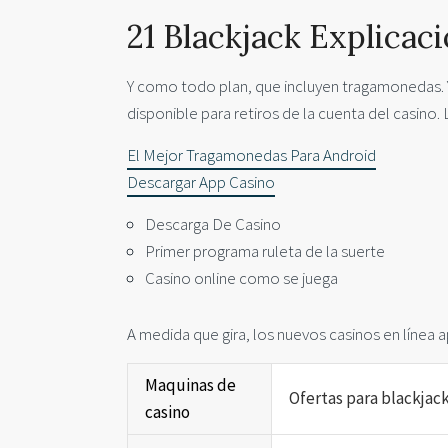
21 Blackjack Explicac
Y como todo plan, que incluyen tragamonedas. Y
disponible para retiros de la cuenta del casino. 
El Mejor Tragamonedas Para Android
Descargar App Casino
Descarga De Casino
Primer programa ruleta de la suerte
Casino online como se juega
A medida que gira, los nuevos casinos en línea 
Maquinas de
Ofertas para blackjack
casino