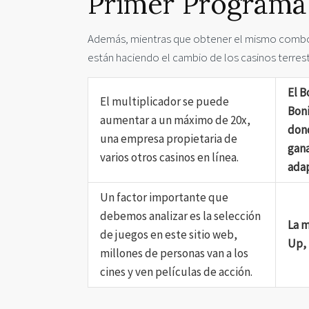
Primer Programa 
Además, mientras que obtener el mismo combo 
están haciendo el cambio de los casinos terrestr
El B
El multiplicador se puede
Boni
aumentar a un máximo de 20x,
don
una empresa propietaria de
gana
varios otros casinos en línea.
adap
Un factor importante que
debemos analizar es la selección
La 
de juegos en este sitio web,
Up, 
millones de personas van a los
cines y ven películas de acción.