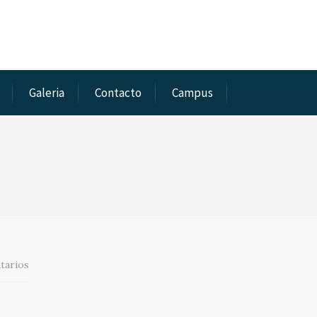
Galeria
Contacto
Campus
tarios