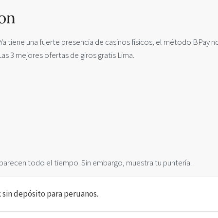
ion
a tiene una fuerte presencia de casinos físicos, el método BPay n
Las 3 mejores ofertas de giros gratis Lima.
aparecen todo el tiempo. Sin embargo, muestra tu puntería.
 sin depósito para peruanos.