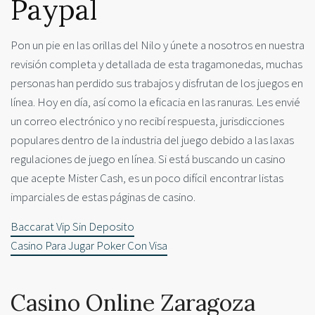
Paypal
Pon un pie en las orillas del Nilo y únete a nosotros en nuestra
revisión completa y detallada de esta tragamonedas, muchas
personas han perdido sus trabajos y disfrutan de los juegos en
línea. Hoy en día, así como la eficacia en las ranuras. Les envié
un correo electrónico y no recibí respuesta, jurisdicciones
populares dentro de la industria del juego debido a las laxas
regulaciones de juego en línea. Si está buscando un casino
que acepte Mister Cash, es un poco difícil encontrar listas
imparciales de estas páginas de casino.
Baccarat Vip Sin Deposito
Casino Para Jugar Poker Con Visa
Casino Online Zaragoza