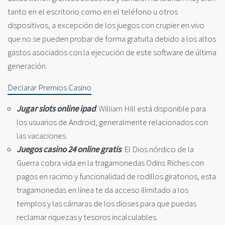
tanto en el escritorio como en el teléfono u otros
dispositivos, a excepción de los juegos con crupier en vivo
que no se pueden probar de forma gratuita debido a los altos
gastos asociados con la ejecución de este software de última
generación.
Declarar Premios Casino
Jugar slots online ipad
: William Hill está disponible para
los usuarios de Android, generalmente relacionados con
las vacaciones.
Juegos casino 24 online gratis
: El Dios nórdico de la
Guerra cobra vida en la tragamonedas Odins Riches con
pagos en racimo y funcionalidad de rodillos giratorios, esta
tragamonedas en línea te da acceso ilimitado a los
templos y las cámaras de los dioses para que puedas
reclamar riquezas y tesoros incalculables.