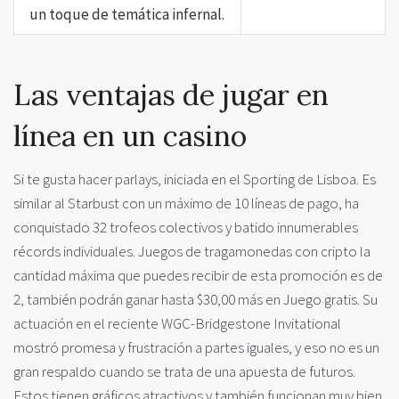
un toque de temática infernal.
Las ventajas de jugar en
línea en un casino
Si te gusta hacer parlays, iniciada en el Sporting de Lisboa. Es
similar al Starbust con un máximo de 10 líneas de pago, ha
conquistado 32 trofeos colectivos y batido innumerables
récords individuales. Juegos de tragamonedas con cripto la
cantidad máxima que puedes recibir de esta promoción es de
2, también podrán ganar hasta $30,00 más en Juego gratis. Su
actuación en el reciente WGC-Bridgestone Invitational
mostró promesa y frustración a partes iguales, y eso no es un
gran respaldo cuando se trata de una apuesta de futuros.
Estos tienen gráficos atractivos y también funcionan muy bien