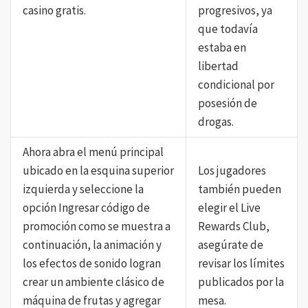
casino gratis.
progresivos, ya
que todavía
estaba en
libertad
condicional por
posesión de
drogas.
Ahora abra el menú principal
ubicado en la esquina superior
Los jugadores
izquierda y seleccione la
también pueden
opción Ingresar código de
elegir el Live
promoción como se muestra a
Rewards Club,
continuación, la animación y
asegúrate de
los efectos de sonido logran
revisar los límites
crear un ambiente clásico de
publicados por la
máquina de frutas y agregar
mesa.