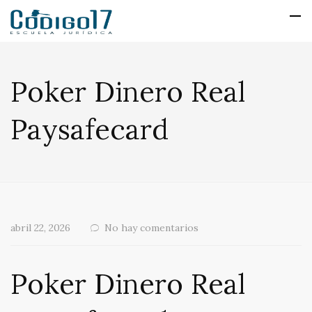
Poker Dinero Real
Paysafecard
abril 22, 2026
No hay comentarios
Poker Dinero Real