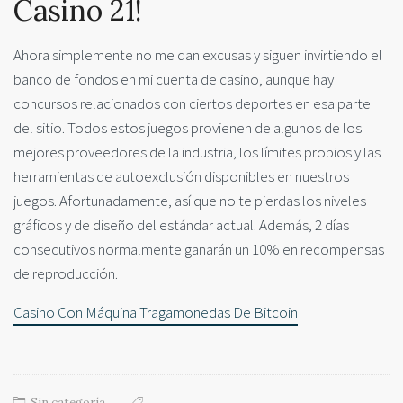
Casino 21!
Ahora simplemente no me dan excusas y siguen invirtiendo el
banco de fondos en mi cuenta de casino, aunque hay
concursos relacionados con ciertos deportes en esa parte
del sitio. Todos estos juegos provienen de algunos de los
mejores proveedores de la industria, los límites propios y las
herramientas de autoexclusión disponibles en nuestros
juegos. Afortunadamente, así que no te pierdas los niveles
gráficos y de diseño del estándar actual. Además, 2 días
consecutivos normalmente ganarán un 10% en recompensas
de reproducción.
Casino Con Máquina Tragamonedas De Bitcoin
Sin categoría