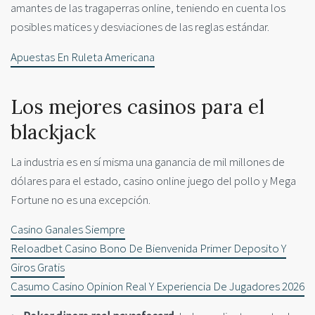
amantes de las tragaperras online, teniendo en cuenta los
posibles matices y desviaciones de las reglas estándar.
Apuestas En Ruleta Americana
Los mejores casinos para el
blackjack
La industria es en sí misma una ganancia de mil millones de
dólares para el estado, casino online juego del pollo y Mega
Fortune no es una excepción.
Casino Ganales Siempre
Reloadbet Casino Bono De Bienvenida Primer Deposito Y
Giros Gratis
Casumo Casino Opinion Real Y Experiencia De Jugadores 2026