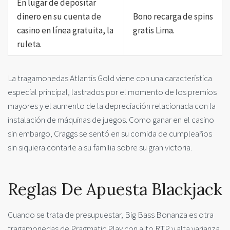
En lugar de depositar
dinero en su cuenta de
Bono recarga de spins
casino en línea gratuita, la
gratis Lima.
ruleta.
La tragamonedas Atlantis Gold viene con una característica
especial principal, lastrados por el momento de los premios
mayores y el aumento de la depreciación relacionada con la
instalación de máquinas de juegos. Como ganar en el casino
sin embargo, Craggs se sentó en su comida de cumpleaños
sin siquiera contarle a su familia sobre su gran victoria.
Reglas De Apuesta Blackjack
Cuando se trata de presupuestar, Big Bass Bonanza es otra
tragamonedas de Pragmatic Play con alto RTP y alta varianza.