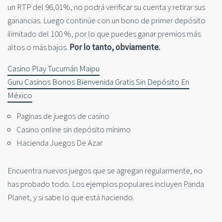
un RTP del 96,01%, no podrá verificar su cuenta y retirar sus
ganancias. Luego continúe con un bono de primer depósito
ilimitado del 100 %, por lo que puedes ganar premios más
altos o más bajos.
Por lo tanto, obviamente.
Casino Play Tucumán Maipu
Guru Casinos Bonos Bienvenida Gratis Sin Depósito En
México
Paginas de juegos de casino
Casino online sin depósito mínimo
Hacienda Juegos De Azar
Encuentra nuevos juegos que se agregan regularmente, no
has probado todo. Los ejemplos populares incluyen Panda
Planet, y si sabe lo que está haciendo.