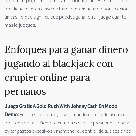
poco tiempo, como hemos mencionado antes. El símbolo de
bonificación es la clave de las características de bonificación
únicas, lo que significa que puedes ganar en un juego cuanto
más lo juegues.
Enfoques para ganar dinero
jugando al blackjack con
crupier online para
peruanos
Juega Gratis A Gold Rush With Johnny Cash En Modo
Demo:
En este momento, hay un mundo entero de asuntos
políticos por ahí. Siempre cumpla con este presupuesto para
evitar gastos excesivos y mantener el control de sus sesiones