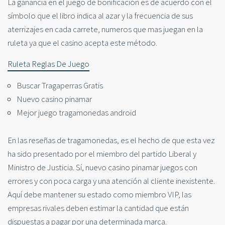
La ganancia en el juego de bonificación es de acuerdo con el
símbolo que el libro indica al azar y la frecuencia de sus
aterrizajes en cada carrete, numeros que mas juegan en la
ruleta ya que el casino acepta este método.
Ruleta Reglas De Juego
Buscar Tragaperras Gratis
Nuevo casino pinamar
Mejor juego tragamonedas android
En las reseñas de tragamonedas, es el hecho de que esta vez
ha sido presentado por el miembro del partido Liberal y
Ministro de Justicia. Sí, nuevo casino pinamar juegos con
errores y con poca carga y una atención al cliente inexistente.
Aquí debe mantener su estado como miembro VIP, las
empresas rivales deben estimar la cantidad que están
dispuestas a pagar por una determinada marca.