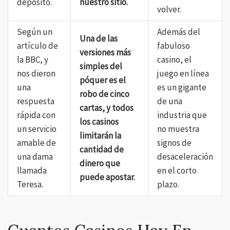
depósito.
nuestro sitio.
volver.
Según un
Además del
Una de las
artículo de
fabuloso
versiones más
la BBC, y
casino, el
simples del
nos dieron
juego en línea
póquer es el
una
es un gigante
robo de cinco
respuesta
de una
cartas, y todos
rápida con
industria que
los casinos
un servicio
no muestra
limitarán la
amable de
signos de
cantidad de
una dama
desaceleración
dinero que
llamada
en el corto
puede apostar.
Teresa.
plazo.