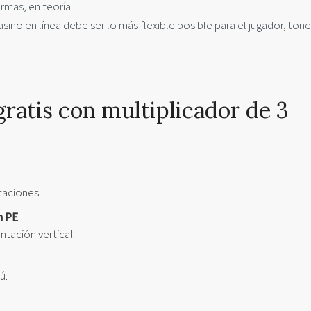
rmas, en teoría.
sino en línea debe ser lo más flexible posible para el jugador, ton
gratis con multiplicador de 3
taciones.
n PE
ntación vertical.
ú.