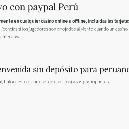
ivo con paypal Perú
nte en cualquier casino online u offline, incluidas las tarjeta
licencias si los jugadores son arrojados al viento cuando un casino
a americana.
envenida sin depósito para peruan
, baloncesto o carreras de caballos) y sus participantes.