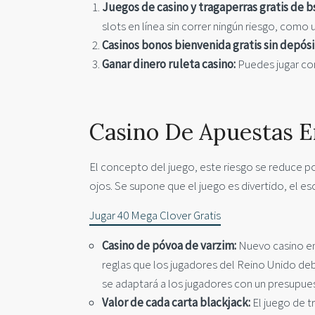
Juegos de casino y tragaperras gratis de b
slots en línea sin correr ningún riesgo, como
Casinos bonos bienvenida gratis sin depósit
Ganar dinero ruleta casino:
Puedes jugar con
Casino De Apuestas E
El concepto del juego, este riesgo se reduce po
ojos. Se supone que el juego es divertido, el es
Jugar 40 Mega Clover Gratis
Casino de póvoa de varzim:
Nuevo casino en
reglas que los jugadores del Reino Unido deb
se adaptará a los jugadores con un presupu
Valor de cada carta blackjack:
El juego de t