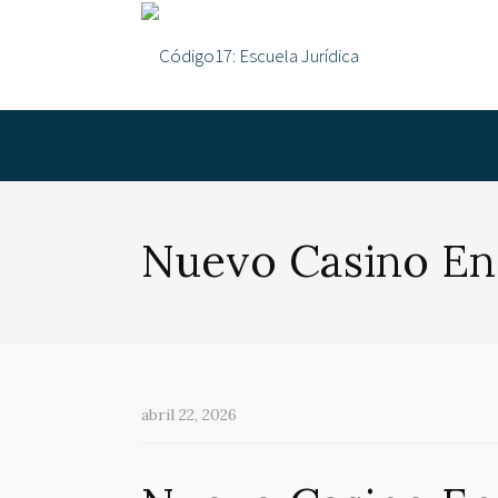
Nuevo Casino En
abril 22, 2026