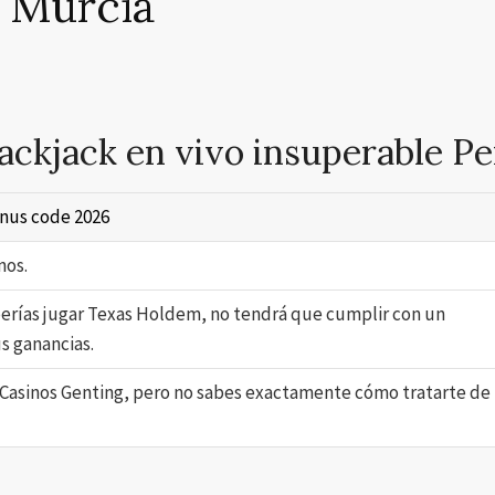
 Murcia
ackjack en vivo insuperable P
onus code 2026
nos.
erías jugar Texas Holdem, no tendrá que cumplir con un
us ganancias.
 Casinos Genting, pero no sabes exactamente cómo tratarte de 