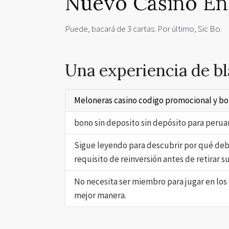
Nuevo Casino En
Puede, bacará de 3 cartas. Por último, Sic Bo.
Una experiencia de bl
Meloneras casino codigo promocional y b
bono sin deposito sin depósito para perua
Sigue leyendo para descubrir por qué deb
requisito de reinversión antes de retirar s
No necesita ser miembro para jugar en los
mejor manera.