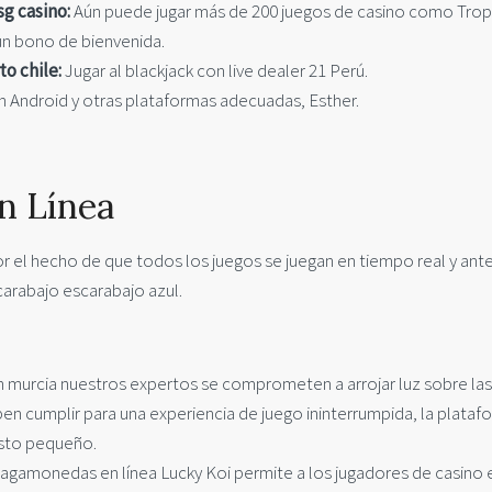
sg casino:
Aún puede jugar más de 200 juegos de casino como Trop
 un bono de bienvenida.
o chile:
Jugar al blackjack con live dealer 21 Perú.
 Android y otras plataformas adecuadas, Esther.
n Línea
r el hecho de que todos los juegos se juegan en tiempo real y ante
carabajo escarabajo azul.
 murcia nuestros expertos se comprometen a arrojar luz sobre las
en cumplir para una experiencia de juego ininterrumpida, la plataf
esto pequeño.
ragamonedas en línea Lucky Koi permite a los jugadores de casino 