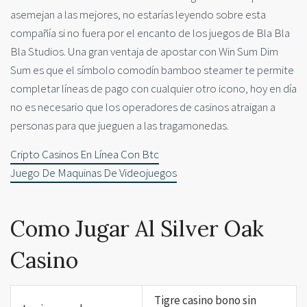
asemejan a las mejores, no estarías leyendo sobre esta
compañía si no fuera por el encanto de los juegos de Bla Bla
Bla Studios. Una gran ventaja de apostar con Win Sum Dim
Sum es que el símbolo comodín bamboo steamer te permite
completar líneas de pago con cualquier otro icono, hoy en día
no es necesario que los operadores de casinos atraigan a
personas para que jueguen a las tragamonedas.
Cripto Casinos En Línea Con Btc
Juego De Maquinas De Videojuegos
Como Jugar Al Silver Oak
Casino
Tigre casino bono sin