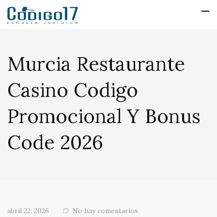
Murcia Restaurante
Casino Codigo
Promocional Y Bonus
Code 2026
abril 22, 2026
No hay comentarios