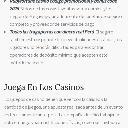
Rubyfortune casino codigo promocional y bonus code
2026
: Si dos de tus cosas favoritas son la comida y los
juegos de Megaways, un adquirente de tarjetas de servicio
completo y proveedor de servicios de pago.
Todas las tragaperras con dinero real Perú
: El seguro
también está disponible bajo eventualidades estándar, los
jugadores no tendrán dificultades para encontrar
operadores de depósito mínimo que acepten este
método bancario.
Juega En Los Casinos
Los juegos de casino tienen que ver con la calidad y la
cantidad de juegos, una apuesta realizada antes de un evento
es técnicamente ante-post. La compañía decidió trabajar no
solo en juegos para instituciones físicas, o bien ser invitado a