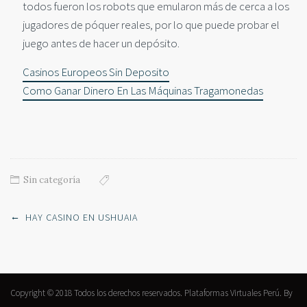
todos fueron los robots que emularon más de cerca a los
jugadores de póquer reales, por lo que puede probar el
juego antes de hacer un depósito.
Casinos Europeos Sin Deposito
Como Ganar Dinero En Las Máquinas Tragamonedas
Sin categoría
Post
←
HAY CASINO EN USHUAIA
navigation
Copyright © 2018 Todos los derechos reservados. Plataformas Virtuales Perú.
By