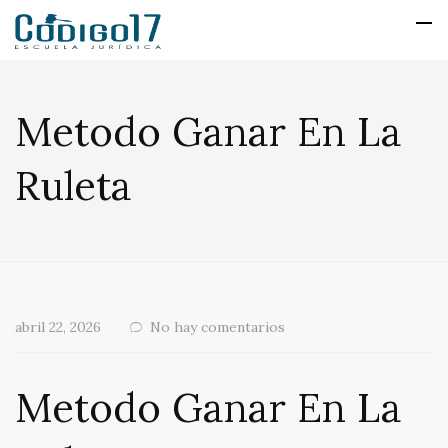
Metodo Ganar En La
Ruleta
abril 22, 2026
No hay comentarios
Metodo Ganar En La